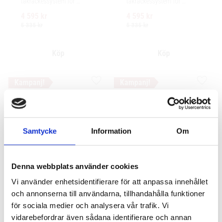
takräckessystem för 
takräckessystem för 
exceptionellt tyst körning, 
exceptionellt tyst körning, 
4 595
kr
4 595
kr
enkel installation av 
enkel installation av 
tillbehör och maximalt 
tillbehör och maximalt 
5 335
kr
5 335
kr
lastutrymme.
lastutrymme.
Lägg till i favoriter
Lägg ti
VÅR FAVORIT!
Samtycke
Information
Om
Denna webbplats använder cookies
Thule WingBar Edge 
Thule WingBar Edge 
Vi använder enhetsidentifierare för att anpassa innehållet
Mitsubishi L200 4-dr 
Black Mitsubishi L200 
och annonserna till användarna, tillhandahålla funktioner
Double Cab 2015-
4-dr Double Cab 2015-
för sociala medier och analysera vår trafik. Vi
2023 fixpoint fäste
2023 fixpoint fäste
vidarebefordrar även sådana identifierare och annan
Komplett aerodynamiskt 
Komplett aerodynamiskt 