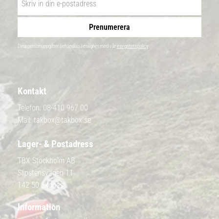
Prenumerera
Dina personuppgifter behandlas i enlighet med vår
integritetspolicy
.
Kontakt
Telefon:
08-410 967 00
Mail:
takbox@takbox.se
Lager- & Postadress
TBX Stockholm AB
Slipstensvägen 11
142 50 Skogås
Information