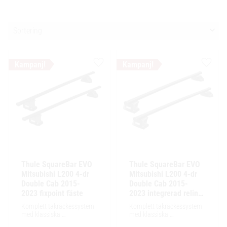
Välj sortering
Lägg till i favoriter
Lägg ti
Thule SquareBar EVO 
Thule SquareBar EVO 
Mitsubishi L200 4-dr 
Mitsubishi L200 4-dr 
Double Cab 2015-
Double Cab 2015-
2023 fixpoint fäste
2023 integrerad reling 
/ flush rails
Komplett takräckessystem 
Komplett takräckessystem 
med klassiska 
med klassiska 
fyrkantsprofiler i stål. 
fyrkantsprofiler i stål. 