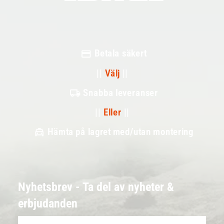
Betala säkert
||
Välj
||
Snabba leveranser
||
Eller
||
Hämta på lagret med/utan montering
Nyhetsbrev - Ta del av nyheter &
erbjudanden