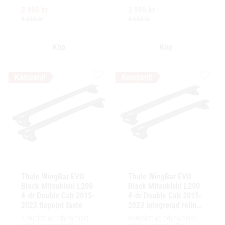
exceptionellt tyst körning, 
exceptionellt tyst körning, 
3 995
kr
3 995
kr
enkel installation av 
enkel installation av 
tillbehör och maximalt 
tillbehör och maximalt 
4 635
kr
4 635
kr
lastutrymme.
lastutrymme.
Lägg till i favoriter
Lägg ti
Thule WingBar EVO 
Thule WingBar EVO 
Black Mitsubishi L200 
Black Mitsubishi L200 
4-dr Double Cab 2015-
4-dr Double Cab 2015-
2023 fixpoint fäste
2023 integrerad reling 
/ flush rails
Komplett aerodynamiskt 
Komplett aerodynamiskt 