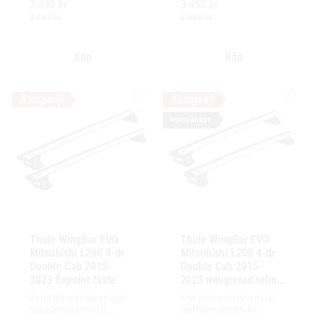
3 495
kr
3 495
kr
Ytskikt av svart polymer.
Ytskikt av svart polymer.
3 945
kr
3 945
kr
Lägg till i favoriter
Lägg ti
POPULÄRAST!
Thule WingBar EVO 
Thule WingBar EVO 
Mitsubishi L200 4-dr 
Mitsubishi L200 4-dr 
Double Cab 2015-
Double Cab 2015-
2023 fixpoint fäste
2023 integrerad reling 
/ flush rails
Komplett aerodynamiskt 
Komplett aerodynamiskt 
takräckessystem för 
takräckessystem för 