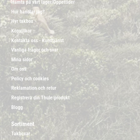
Hämta på vårt lager/Öppettider
Hur handlar jag?
Hyr takbox
Köpvillkor
Kontakta oss - Kundtjänst
Vanliga frågor och svar
Mina sidor
Om oss
Policy och cookies
Reklamation och retur
Registrera din Thule-produkt
Blogg
Sortiment
Takboxar