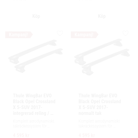
Lägg till i favoriter
Lägg ti
Thule WingBar EVO 
Thule WingBar EVO 
Black Opel Crossland 
Black Opel Crossland 
X 5-SUV 2017- 
X 5-SUV 2017- 
integrerad reling / 
normalt tak
flush rails
Komplett aerodynamiskt 
Komplett aerodynamiskt 
takräckessystem för 
takräckessystem för 
exceptionellt tyst körning, 
exceptionellt tyst körning, 
4 595
kr
4 595
kr
enkel installation av 
enkel installation av 