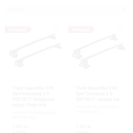
Välj sortering
Lägg till i favoriter
Lägg ti
Thule SquareBar EVO 
Thule SquareBar EVO 
Opel Crossland X 5-
Opel Crossland X 5-
SUV 2017- integrerad 
SUV 2017- normalt tak
reling / flush rails
Komplett takräckessystem 
med klassiska 
Komplett takräckessystem 
fyrkantsprofiler i stål. 
med klassiska 
Ytskikt av svart polymer.
fyrkantsprofiler i stål. 
3 495
kr
3 495
kr
Ytskikt av svart polymer.
3 945
kr
3 945
kr