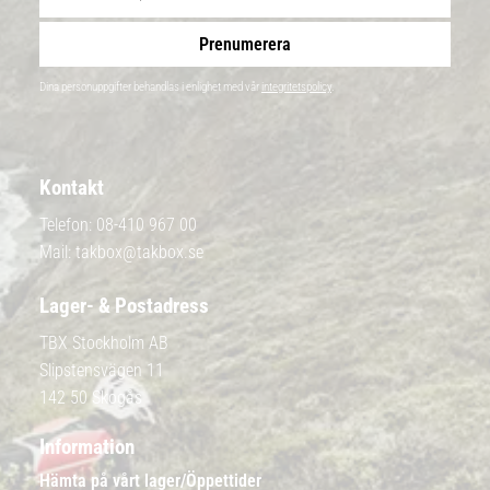
Prenumerera
Dina personuppgifter behandlas i enlighet med vår
integritetspolicy
.
Kontakt
Telefon:
08-410 967 00
Mail:
takbox@takbox.se
Lager- & Postadress
TBX Stockholm AB
Slipstensvägen 11
142 50 Skogås
Information
Hämta på vårt lager/Öppettider