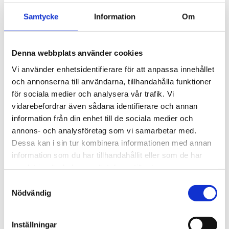
profil och integrerad design 
profil och integrerad design 
5 195
kr
5 195
kr
för exceptionellt tyst 
för exceptionellt tyst 
Samtycke
Information
Om
körning och enkel 
körning och enkel 
5 990
kr
5 990
kr
installation av tillbehör.
installation av tillbehör.
Denna webbplats använder cookies
Vi använder enhetsidentifierare för att anpassa innehållet
Lägg till i favoriter
Lägg ti
och annonserna till användarna, tillhandahålla funktioner
VÅR FAVORIT!
VÅR FAVORIT!
för sociala medier och analysera vår trafik. Vi
vidarebefordrar även sådana identifierare och annan
information från din enhet till de sociala medier och
annons- och analysföretag som vi samarbetar med.
Dessa kan i sin tur kombinera informationen med annan
information som du har tillhandahållit eller som de har
samlat in när du har använt deras tjänster.
Thule WingBar Edge 
Thule WingBar Edge 
S
Opel Crossland X 5-
Opel Crossland X 5-
Nödvändig
a
SUV 2017- integrerad 
SUV 2017- normalt tak
m
reling / flush rails
Komplett aerodynamiskt 
t
takräckessystem med låg 
Komplett aerodynamiskt 
Inställningar
profil och integrerad design 