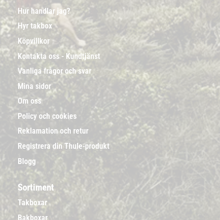
Hur handlar jag?
Hyr takbox
Köpvillkor
Kontakta oss - Kundtjänst
Vanliga frågor och svar
Mina sidor
Om oss
Policy och cookies
Reklamation och retur
Registrera din Thule-produkt
Blogg
Sortiment
Takboxar
Bakboxar