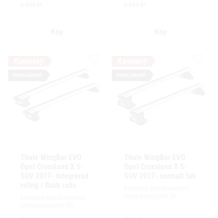
tillbehör och maximalt 
tillbehör och maximalt 
5 335
kr
5 335
kr
lastutrymme.
lastutrymme.
Lägg till i favoriter
Lägg ti
POPULÄRAST!
POPULÄRAST!
Thule WingBar EVO 
Thule WingBar EVO 
Opel Crossland X 5-
Opel Crossland X 5-
SUV 2017- integrerad 
SUV 2017- normalt tak
reling / flush rails
Komplett aerodynamiskt 
takräckessystem för 
Komplett aerodynamiskt 
exceptionellt tyst körning, 
takräckessystem för 
enkel installation av 
exceptionellt tyst körning, 