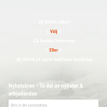
Betala säkert
||
Välj
||
Snabba leveranser
||
Eller
||
Hämta på lagret med/utan montering
Nyhetsbrev - Ta del av nyheter &
erbjudanden