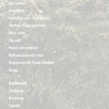
Hyr takbox
Köpvillkor
Kontakta oss - Kundtjänst
Vanliga frågor och svar
Mina sidor
Om oss
Policy och cookies
Reklamation och retur
Registrera din Thule-produkt
Blogg
Sortiment
Takboxar
Bakboxar
Taktält