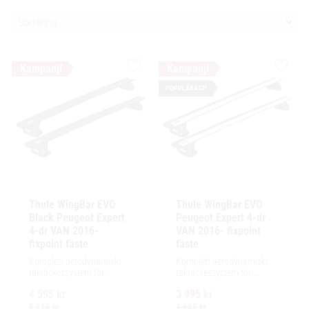
Välj sortering
Lägg till i favoriter
Lägg ti
POPULÄRAST!
Thule WingBar EVO 
Thule WingBar EVO 
Black Peugeot Expert 
Peugeot Expert 4-dr 
4-dr VAN 2016- 
VAN 2016- fixpoint 
fixpoint fäste
fäste
Komplett aerodynamiskt 
Komplett aerodynamiskt 
takräckessystem för 
takräckessystem för 
exceptionellt tyst körning, 
exceptionellt tyst körning, 
4 595
kr
3 995
kr
enkel installation av 
enkel installation av 
tillbehör och maximalt 
tillbehör och maximalt 
5 335
kr
4 635
kr