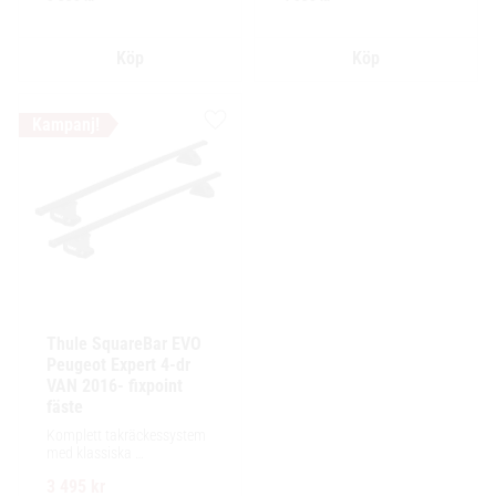
lastutrymme.
lastutrymme.
Lägg till i favoriter
Thule SquareBar EVO 
Peugeot Expert 4-dr 
VAN 2016- fixpoint 
fäste
Komplett takräckessystem 
med klassiska 
fyrkantsprofiler i stål. 
3 495
kr
Ytskikt av svart polymer.