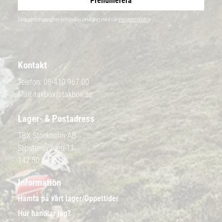
Prenumerera
Dina personuppgifter behandlas i enlighet med vår
integritetspolicy
.
Kontakt
Telefon:
08-410 967 00
Mail:
takbox@takbox.se
Lager- & Postadress
TBX Stockholm AB
Slipstensvägen 11
142 50 Skogås
Information
Hämta på vårt lager/Öppettider
Hur handlar jag?