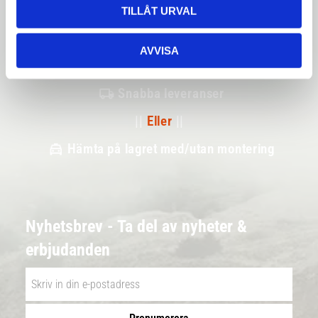
TILLÅT URVAL
Betala säkert
AVVISA
||
Välj
||
Snabba leveranser
||
Eller
||
Hämta på lagret med/utan montering
Nyhetsbrev - Ta del av nyheter &
erbjudanden