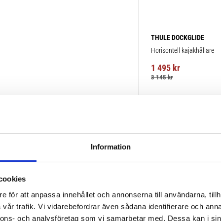
THULE DOCKGLIDE
Horisontell kajakhållare
1 495
kr
3 145
kr
Information
POPULÄRAST!
cookies
e för att anpassa innehållet och annonserna till användarna, tillh
vår trafik. Vi vidarebefordrar även sådana identifierare och anna
nnons- och analysföretag som vi samarbetar med. Dessa kan i sin