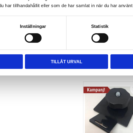
har tillhandahållit eller som de har samlat in när du har använt 
THULE HULL-A-PORT X
J-formad kajakhållare
Inställningar
Statistik
2 795
kr
3 795
kr
TILLÅT URVAL