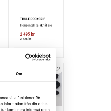
THULE DOCKGRIP
Horisontell kajakhållare
2 495
kr
2 725
kr
Lägg till i favoriter
Lägg till i favoriter
Om
andahålla funktioner för
n information från din enhet
 tur kombinera informationen