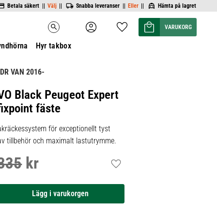
Betala säkert ||
Välj
||
Snabba leveranser ||
Eller
||
Hämta på lagret
Kundvagn
Favoriter
search
yndhörna
Hyr takbox
DR VAN 2016-
VO Black Peugeot Expert
ixpoint fäste
kräckessystem för exceptionellt tyst
 av tillbehör och maximalt lastutrymme.
335
kr
inarie pris:
Lägg till i favoriter