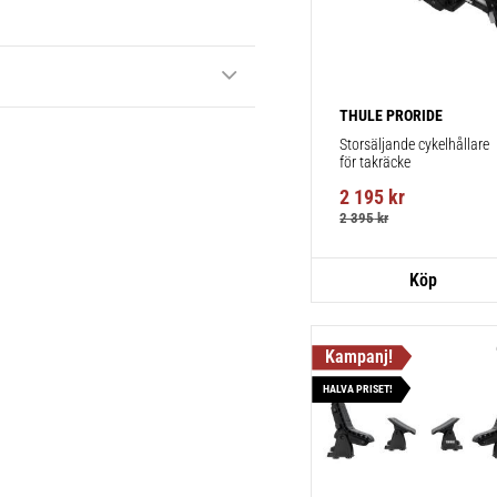
THULE PRORIDE
Storsäljande cykelhållare 
för takräcke
2 195
kr
2 395
kr
HALVA PRISET!