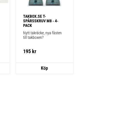
TAKBOX.SE T-
SPÅRSSKRUV M8 - 4-
PACK
Nytt takräcke, nya fästen 
till takboxen?
195
kr