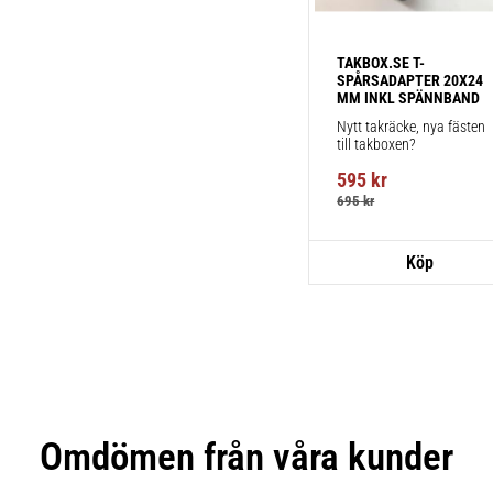
TAKBOX.SE T-
SPÅRSADAPTER 20X24 
MM INKL SPÄNNBAND
Nytt takräcke, nya fästen 
till takboxen?
595
kr
695
kr