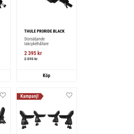
THULE PRORIDE BLACK
Storsäljande 
takcykelhållare 
2 395
kr
2 595
kr
Lägg till i favoriter
Lägg till i favoriter