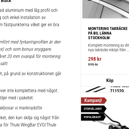
 Black
fästpunkte
rad aluminium med låg profil och
installatio
g och enkel installation av
1 st
 om fästpunkterna vilket ger en bra
MONTERING TAKRÄCKE 
PÅ BIL LÄNNA 
STOCKHOLM
Thule Kit
mfört med fyrkantsprofilen är den
Komplett montering av ditt
Fordonsuni
lare) och som bonus snyggare.
nya takräcke inköpt från 
takbox.se inklusive 
takräcke f
påret 20 mm ovanpå för montering
298
kr
montering på din bil.
sätt.
1 st
595
kr
ket, på grund av konstruktionen går
Thule Win
ver inte komplettera med något.
711520
öljer med i paketet.
Aerodynami
körning och
akboxar vi marknadsför.
STORSÄLJARE!
1 st
ket, den kan skilja sig något från
POPULÄRAST!
ika för Thule WingBar EVO/Thule