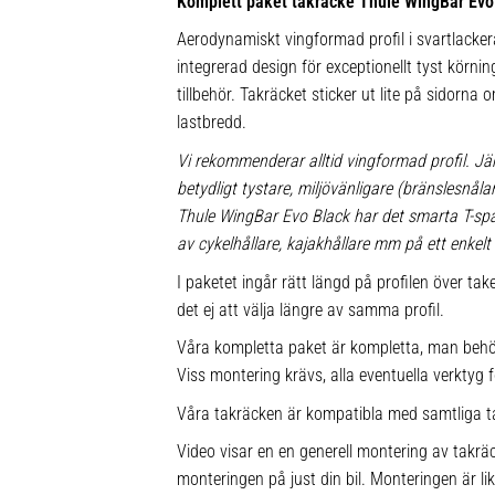
Komplett paket takräcke Thule WingBar Evo
Aerodynamiskt vingformad profil i svartlacke
integrerad design för exceptionellt tyst körnin
tillbehör. Takräcket sticker ut lite på sidorna
lastbredd.
Vi rekommenderar alltid vingformad profil. Jä
betydligt tystare, miljövänligare (bränslesnå
Thule WingBar Evo Black har det smarta T-s
av cykelhållare, kajakhållare mm på ett enkelt 
I paketet ingår rätt längd på profilen över ta
det ej att välja längre av samma profil.
Våra kompletta paket är kompletta, man behö
Viss montering krävs, alla eventuella verktyg f
Våra takräcken är kompatibla med samtliga t
Video visar en en generell montering av takräc
monteringen på just din bil. Monteringen är l