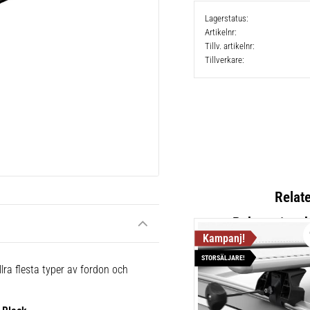
Lagerstatus
Artikelnr
Tillv. artikelnr
Tillverkare
Relat
STORSÄLJARE!
Thule Fix
lra flesta typer av fordon och
Lättmonter
takräcken,