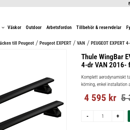
t
Väskor
Outdoor
Arbetsfordon
Tillbehör & reservdelar
F
äcken till Peugeot
Peugeot EXPERT
VAN
PEUGEOT EXPERT 4-
Thule WingBar E
4-dr VAN 2016- f
Komplett aerodynamiskt ta
körning, enkel installation
4 595
kr
5 
Nedsatt pris:
Ord
-
+