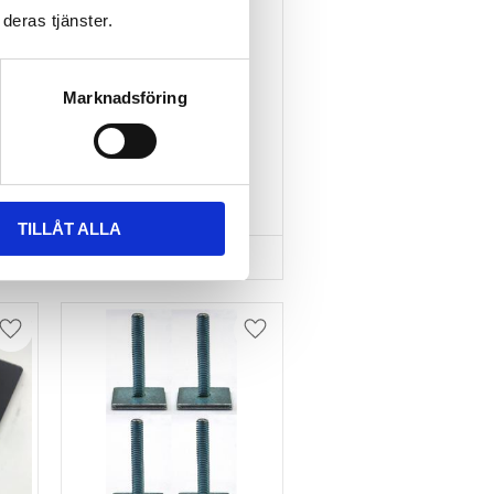
deras tjänster.
TR
TAKBOX.SE 
MONTERINGSSATS U-
BYGEL GUMMERAD CC 
100 MM 4-PACK
Marknadsföring
Nytt takräcke, nya fästen 
till takboxen?
495
kr
695
kr
TILLÅT ALLA
Lägg till i favoriter
Lägg till i favoriter