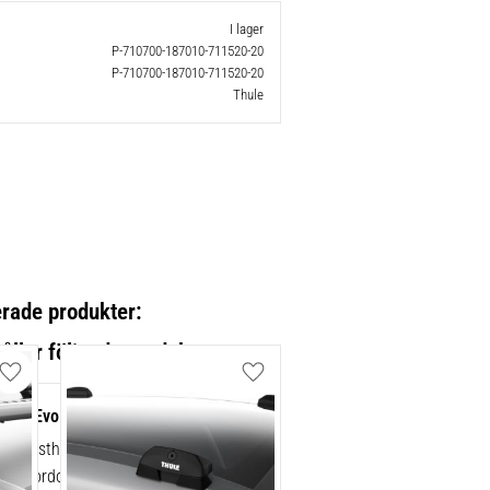
I lager
P-710700-187010-711520-20
P-710700-187010-711520-20
Thule
erade produkter:
Lägg till i favoriter
Lägg till i favoriter
point Evo 4-pack 710700
ad lasthållarfot för Thule Evo-
 för fordon med integrerade