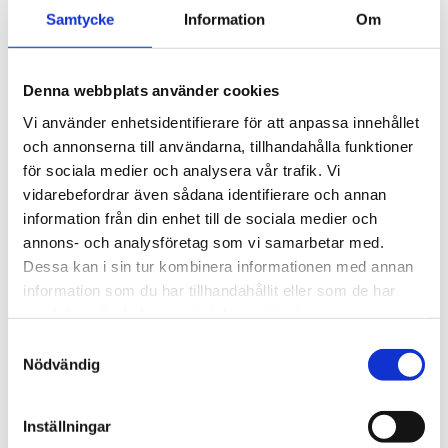
3 495
kr
Ytskikt av svart polymer.
Samtycke
Information
Om
3 945
kr
Denna webbplats använder cookies
Vi använder enhetsidentifierare för att anpassa innehållet
och annonserna till användarna, tillhandahålla funktioner
för sociala medier och analysera vår trafik. Vi
vidarebefordrar även sådana identifierare och annan
information från din enhet till de sociala medier och
annons- och analysföretag som vi samarbetar med.
Dessa kan i sin tur kombinera informationen med annan
information som du har tillhandahållit eller som de har
samlat in när du har använt deras tjänster.
S
Nödvändig
a
m
t
Inställningar
y