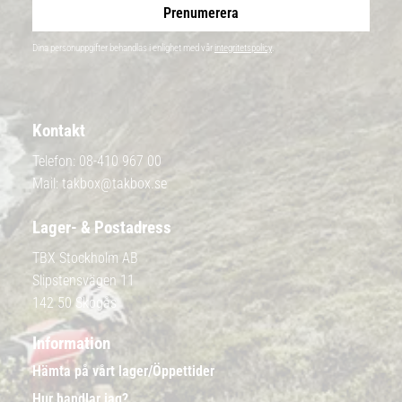
Prenumerera
Dina personuppgifter behandlas i enlighet med vår
integritetspolicy
.
Kontakt
Telefon:
08-410 967 00
Mail:
takbox@takbox.se
Lager- & Postadress
TBX Stockholm AB
Slipstensvägen 11
142 50 Skogås
Information
Hämta på vårt lager/Öppettider
Hur handlar jag?