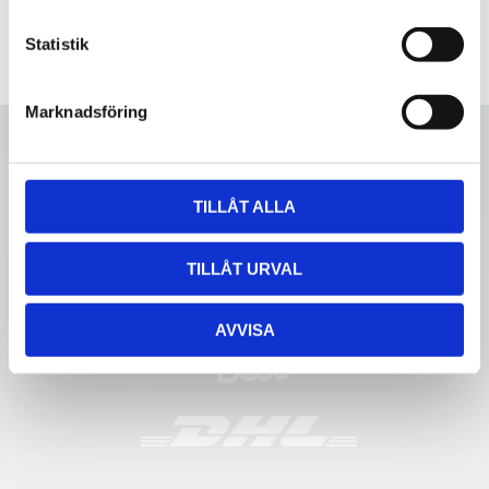
c
k
Statistik
e
s
Marknadsföring
v
a
l
TILLÅT ALLA
TILLÅT URVAL
AVVISA