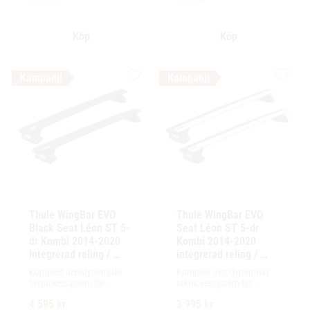
installation av tillbehör.
installation av tillbehör.
Lägg till i favoriter
Lägg ti
Thule WingBar EVO 
Thule WingBar EVO 
Black Seat Léon ST 5-
Seat Léon ST 5-dr 
dr Kombi 2014-2020 
Kombi 2014-2020 
integrerad reling / 
integrerad reling / 
flush rails
flush rails
Komplett aerodynamiskt 
Komplett aerodynamiskt 
takräckessystem för 
takräckessystem för 
exceptionellt tyst körning, 
exceptionellt tyst körning, 
4 595
kr
3 995
kr
enkel installation av 
enkel installation av 