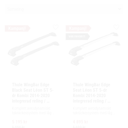
Välj sortering
Lägg till i favoriter
Lägg ti
VÅR FAVORIT!
Thule WingBar Edge 
Thule WingBar Edge 
Black Seat Léon ST 5-
Seat Léon ST 5-dr 
dr Kombi 2014-2020 
Kombi 2014-2020 
integrerad reling / 
integrerad reling / 
flush rails
flush rails
Komplett aerodynamiskt 
Komplett aerodynamiskt 
takräckessystem med låg 
takräckessystem med låg 
profil och integrerad design 
profil och integrerad design 
5 195
kr
4 895
kr
för exceptionellt tyst 
för exceptionellt tyst 
körning och enkel 
körning och enkel 
5 990
kr
5 690
kr