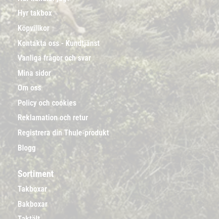
Hyr takbox
Köpvillkor
Kontakta oss - Kundtjänst
Vanliga frågor och svar
Mina sidor
Om oss
Policy och cookies
Reklamation och retur
Registrera din Thule-produkt
Blogg
Sortiment
Takboxar
Bakboxar
Taktält