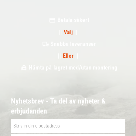
Betala säkert
||
Välj
||
Snabba leveranser
||
Eller
||
Hämta på lagret med/utan montering
Nyhetsbrev - Ta del av nyheter &
erbjudanden