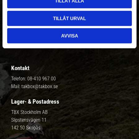
TILLÅT ALLA
TILLÅT URVAL
Prenumerera
AVVISA
Dina personuppgifter behandlas i enlighet med vår
integritetspolicy
.
Kontakt
Telefon:
08-410 967 00
Mail:
takbox@takbox.se
Lager- & Postadress
TBX Stockholm AB
Slipstensvägen 11
142 50 Skogås