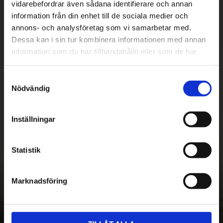
vidarebefordrar även sådana identifierare och annan
information från din enhet till de sociala medier och
annons- och analysföretag som vi samarbetar med.
Dessa kan i sin tur kombinera informationen med annan
information som du har tillhandahållit eller som de har
samlat in när du har använt deras tjänster.
Betala säkert
S
||
Välj
||
Nödvändig
a
m
Snabba leveranser
t
Inställningar
y
||
Eller
||
c
Hämta på lagret med/utan montering
k
Statistik
e
s
Marknadsföring
v
a
Nyhetsbrev - Ta del av nyheter &
l
erbjudanden