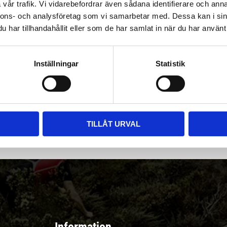
vår trafik. Vi vidarebefordrar även sådana identifierare och anna
nnons- och analysföretag som vi samarbetar med. Dessa kan i sin
har tillhandahållit eller som de har samlat in när du har använt 
Inställningar
Statistik
|
Välj
||
Snabba leveranser ||
Eller
||
Hämta på lagret
r & erbjudanden
TILLÅT URVAL