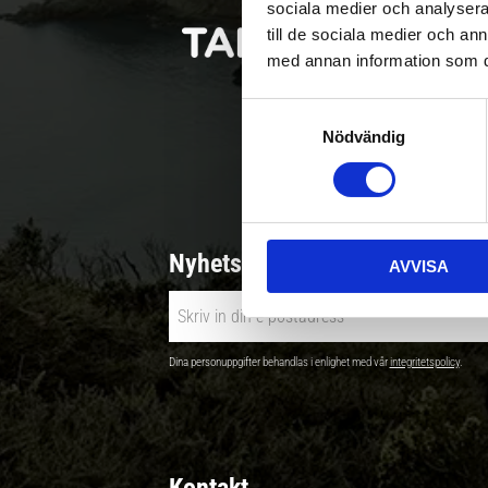
sociala medier och analysera 
till de sociala medier och a
med annan information som du 
S
Nödvändig
a
Betala säkert |
m
t
y
c
Nyhetsbrev - Ta del av nyhete
AVVISA
k
e
s
v
Dina personuppgifter behandlas i enlighet med vår
integritetspolicy
.
a
l