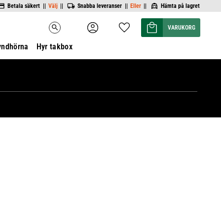
Betala säkert ||
Välj
||
Snabba leveranser ||
Eller
||
Hämta på lagret
Kundvagn
Favoriter
search
yndhörna
Hyr takbox