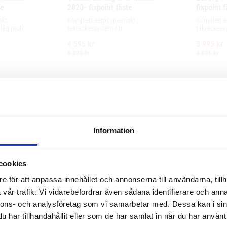
te
2020- fixpoint fäste
fixpoint 
kt 
Komplett aerodynamiskt 
Komplett a
g profil 
takräckessystem för 
takräckessy
ör 
exceptionellt tyst körning, enkel 
exceptionell
4 595
kr
3 995
kr
ing och 
installation av tillbehör och 
installation
llbehör.
maximalt lastutrymme.
maximalt l
5 335
kr
4 635
kr
Information
cookies
e för att anpassa innehållet och annonserna till användarna, tillh
vår trafik. Vi vidarebefordrar även sådana identifierare och anna
nnons- och analysföretag som vi samarbetar med. Dessa kan i sin
har tillhandahållit eller som de har samlat in när du har använt 