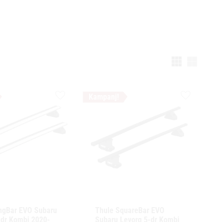
Välj vi
Lägg till i favoriter
Lägg till i f
ngBar EVO Subaru 
Thule SquareBar EVO 
dr Kombi 2020- 
Subaru Levorg 5-dr Kombi 