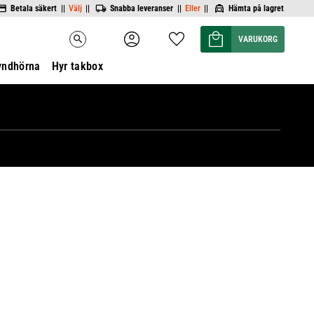
Betala säkert ||
Välj
||
Snabba leveranser ||
Eller
||
Hämta på lagret
Kundvagn
Favoriter
search
yndhörna
Hyr takbox