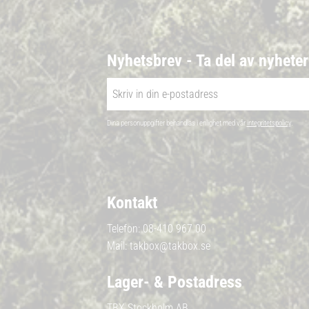
Nyhetsbrev - Ta del av nyhete
Dina personuppgifter behandlas i enlighet med vår
integritetspolicy
.
Kontakt
Telefon:
08-410 967 00
Mail:
takbox@takbox.se
Lager- & Postadress
TBX Stockholm AB