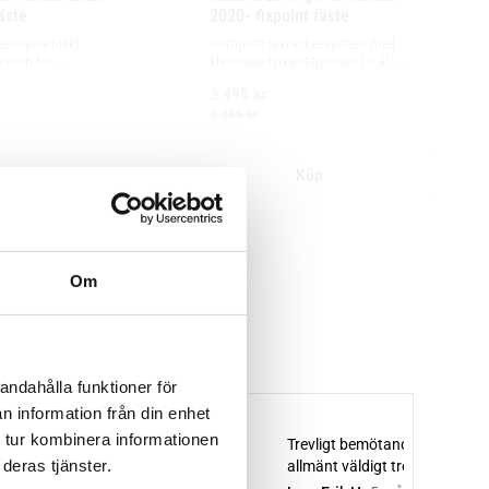
fäste
2020- fixpoint fäste
erodynamiskt 
Komplett takräckessystem med 
stem för 
klassiska fyrkantsprofiler i stål. 
t tyst körning, enkel 
Ytskikt av svart polymer.
3 495
kr
 av tillbehör och 
astutrymme.
3 945
kr
Om
andahålla funktioner för
n information från din enhet
 tur kombinera informationen
deras tjänster.