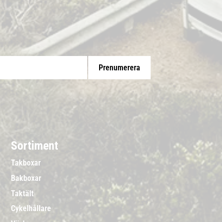
Prenumerera
Sortiment
Takboxar
Bakboxar
Taktält
Cykelhållare