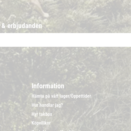
r & erbjudanden
Information
Hämta på vårt lager/Öppettider
Hur handlar jag?
Hyr takbox
Köpvillkor