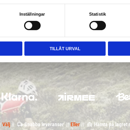
Inställningar
Statistik
TILLÅT URVAL
|
Välj
||
Snabba leveranser ||
Eller
||
Hämta på lagret