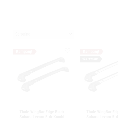
Välj sortering
Lägg till i favoriter
VÅR FAVORIT!
Thule WingBar Edge Black 
Thule WingBar Edg
Subaru Levorg 5-dr Kombi 
Subaru Levorg 5-d