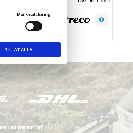
Marknadsföring
TILLÅT ALLA
 med/utan montering