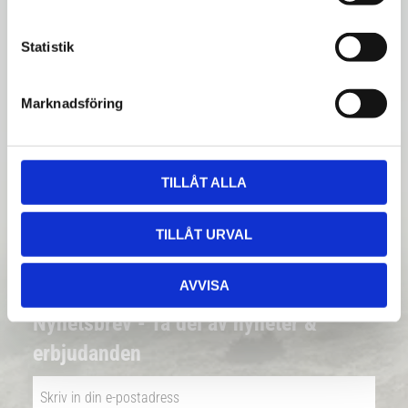
y
c
k
Statistik
e
Betala säkert
s
Marknadsföring
v
||
Välj
||
a
Snabba leveranser
l
TILLÅT ALLA
||
Eller
||
Hämta på lagret med/utan montering
TILLÅT URVAL
AVVISA
Nyhetsbrev - Ta del av nyheter &
erbjudanden