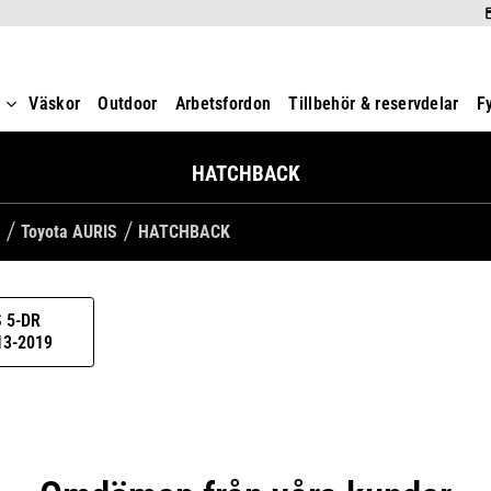
t
Väskor
Outdoor
Arbetsfordon
Tillbehör & reservdelar
F
HATCHBACK
Toyota AURIS
HATCHBACK
 5-DR
3-2019