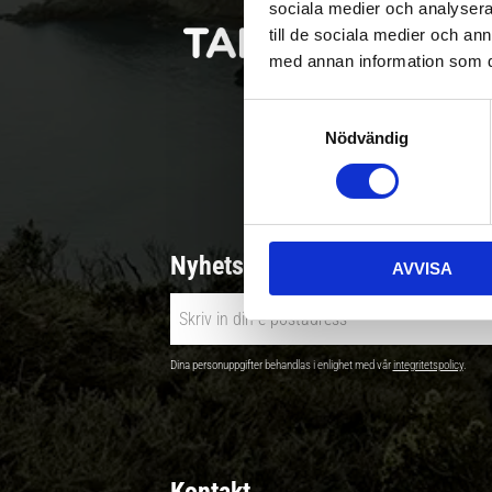
sociala medier och analysera 
till de sociala medier och a
med annan information som du 
S
Nödvändig
a
Betala säkert |
m
t
y
c
Nyhetsbrev - Ta del av nyhete
AVVISA
k
e
s
v
Dina personuppgifter behandlas i enlighet med vår
integritetspolicy
.
a
l