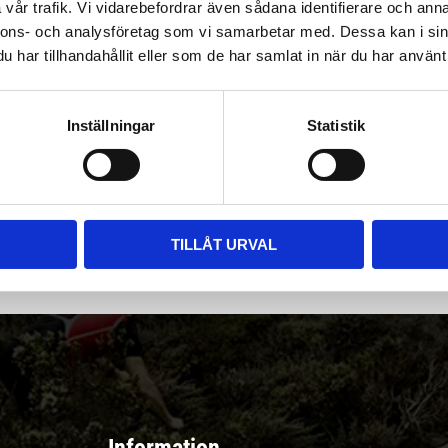
vår trafik. Vi vidarebefordrar även sådana identifierare och anna
nnons- och analysföretag som vi samarbetar med. Dessa kan i sin
har tillhandahållit eller som de har samlat in när du har använt 
Inställningar
Statistik
|
Välj
||
Snabba leveranser ||
Eller
||
Hämta på lagret
r & erbjudanden
TILLÅT URVAL