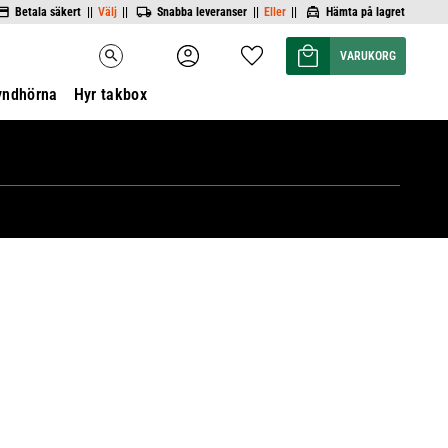
Betala säkert ||
Välj
||
Snabba leveranser ||
Eller
||
Hämta på lagret
Kundvagn
Favoriter
search
yndhörna
Hyr takbox