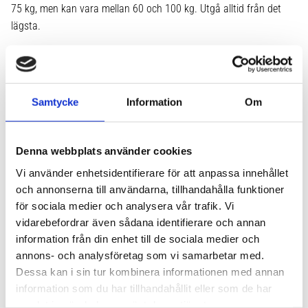
75 kg, men kan vara mellan 60 och 100 kg. Utgå alltid från det
lägsta.
Det här ingår i ett komplett takräckespaket från Takbox.se
Alla våra kompletta paket levereras med:
Samtycke
Information
Om
Två lastbågar – aerodynamiska eller fyrkantsprofil
Fotsats för din bils taktyp
Bilspecifikt fästkit för just din Toyota-modell
Denna webbplats använder cookies
Lås där det är aktuellt
Verktyg som behövs för monteringen
Vi använder enhetsidentifierare för att anpassa innehållet
och annonserna till användarna, tillhandahålla funktioner
Monteringsanvisning på svenska
för sociala medier och analysera vår trafik. Vi
Du kan montera takräcket själv – det brukar gå snabbast om
vidarebefordrar även sådana identifierare och annan
man följer anvisningen. Behöver du hjälp finns vår kundtjänst
information från din enhet till de sociala medier och
tillgänglig på telefon 08-410 967 00 eller mail takbox@takbox.se.
annons- och analysföretag som vi samarbetar med.
Dessa kan i sin tur kombinera informationen med annan
Vanliga frågor om takräcke till Toyota
information som du har tillhandahållit eller som de har
Vilket takräcke passar min Toyota?
samlat in när du har använt deras tjänster.