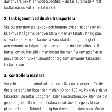
därför våra paket är modellspecifika – du får automatiskt rätt
fästkit när du väljer din bilmodell.
2. Tänk igenom vad du ska transportera
Ska du transportera takbox och bagage, cyklar, skidor eller en
kajak? Lastbågarna behöver klara vikten av takutrustning plus
själva lasten – men ska också vara stabila i hög hastighet.
Aerodynamiska bågar är tystare och drar mindre bränsle (eller
batteri om du har elbil), men kostar lite mer. Fyrkantsprofiler är
prisvärda och funkar utmärkt för dig som använder takräcket
kortare resor.
3. Kontrollera maxlast
Varje bil har en maximal taklast som tillverkaren anger – för de
flesta personbilar ligger den mellan 60 och 100 kg, inklusive själva
takräcket. Du hittar uppgiften i bilens instruktionsbok eller hos din
generalagent. Glöm inte att räkna in takräckets egen vikt när du
planerar lasten. Takräcket i sig har även en maxlast som ofta är