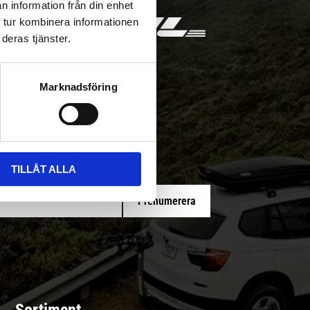
n information från din enhet
 tur kombinera informationen
deras tjänster.
Marknadsföring
 med/utan montering
TILLÅT ALLA
Prenumerera