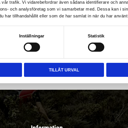
vår trafik. Vi vidarebefordrar även sådana identifierare och anna
nnons- och analysföretag som vi samarbetar med. Dessa kan i sin
har tillhandahållit eller som de har samlat in när du har använt 
Inställningar
Statistik
|
Välj
||
Snabba leveranser ||
Eller
||
Hämta på lagret
r & erbjudanden
TILLÅT URVAL