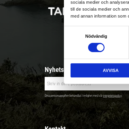
sociala medier och analysera 
till de sociala medier och a
med annan information som du 
S
Nödvändig
a
Betala säkert |
m
t
y
c
Nyhetsbrev - Ta del av nyhete
AVVISA
k
e
s
v
Dina personuppgifter behandlas i enlighet med vår
integritetspolicy
.
a
l