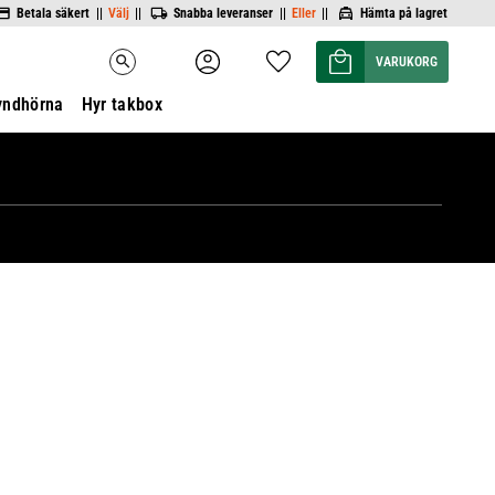
Betala säkert ||
Välj
||
Snabba leveranser ||
Eller
||
Hämta på lagret
Kundvagn
Favoriter
search
yndhörna
Hyr takbox