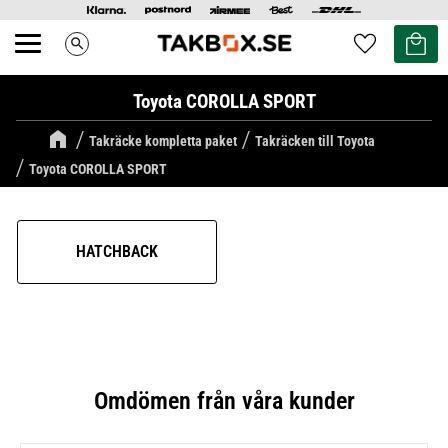
Kundvag
Favoriter
search
Meny
Toyota COROLLA SPORT
Takräcke kompletta paket
Takräcken till Toyota
Toyota COROLLA SPORT
HATCHBACK