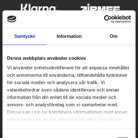
Samtycke
Information
Om
Denna webbplats använder cookies
Vi använder enhetsidentifierare för att anpassa innehållet
och annonserna till användarna, tillhandahålla funktioner
Betala säkert
för sociala medier och analysera vår trafik. Vi
vidarebefordrar även sådana identifierare och annan
||
Välj
||
information från din enhet till de sociala medier och
Snabba leveranser
annons- och analysföretag som vi samarbetar med.
Dessa kan i sin tur kombinera informationen med annan
||
Eller
||
information som du har tillhandahållit eller som de har
samlat in när du har använt deras tjänster.
Hämta på lagret med/utan montering
S