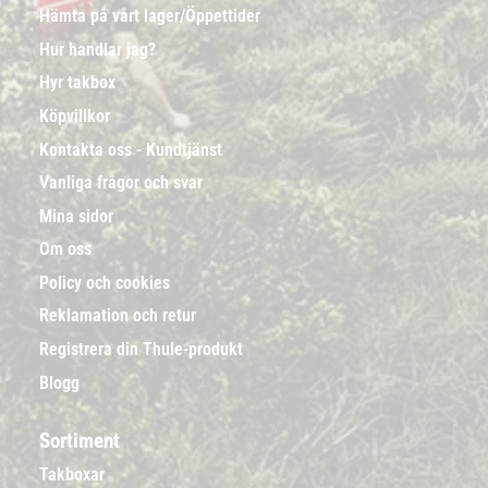
Hämta på vårt lager/Öppettider
Hur handlar jag?
Hyr takbox
Köpvillkor
Kontakta oss - Kundtjänst
Vanliga frågor och svar
Mina sidor
Om oss
Policy och cookies
Reklamation och retur
Registrera din Thule-produkt
Blogg
Sortiment
Takboxar