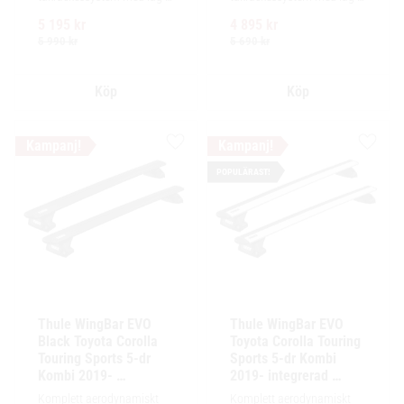
profil och integrerad design 
profil och integrerad design 
5 195
kr
4 895
kr
för exceptionellt tyst 
för exceptionellt tyst 
körning och enkel 
körning och enkel 
5 990
kr
5 690
kr
installation av tillbehör.
installation av tillbehör.
Lägg till i favoriter
Lägg ti
POPULÄRAST!
Thule WingBar EVO 
Thule WingBar EVO 
Black Toyota Corolla 
Toyota Corolla Touring 
Touring Sports 5-dr 
Sports 5-dr Kombi 
Kombi 2019- 
2019- integrerad 
integrerad reling / 
reling / flush rails
Komplett aerodynamiskt 
Komplett aerodynamiskt 