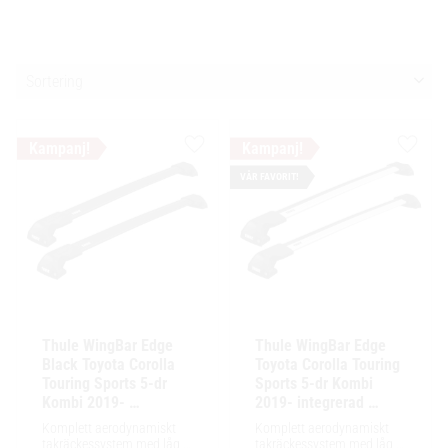
Välj sortering
Lägg till i favoriter
Lägg ti
VÅR FAVORIT!
Thule WingBar Edge 
Thule WingBar Edge 
Black Toyota Corolla 
Toyota Corolla Touring 
Touring Sports 5-dr 
Sports 5-dr Kombi 
Kombi 2019- 
2019- integrerad 
integrerad reling / 
reling / flush rails
Komplett aerodynamiskt 
Komplett aerodynamiskt 
flush rails
takräckessystem med låg 
takräckessystem med låg 