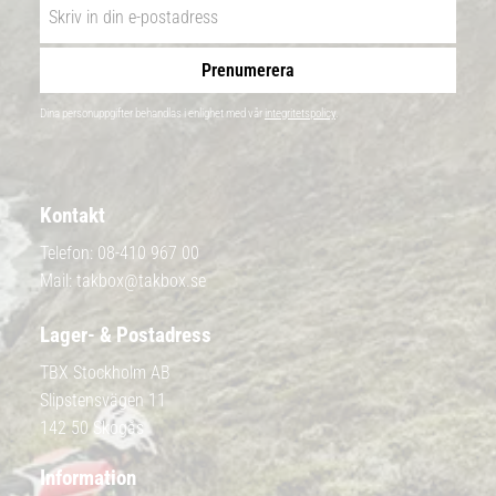
Prenumerera
Dina personuppgifter behandlas i enlighet med vår
integritetspolicy
.
Kontakt
Telefon:
08-410 967 00
Mail:
takbox@takbox.se
Lager- & Postadress
TBX Stockholm AB
Slipstensvägen 11
142 50 Skogås
Information