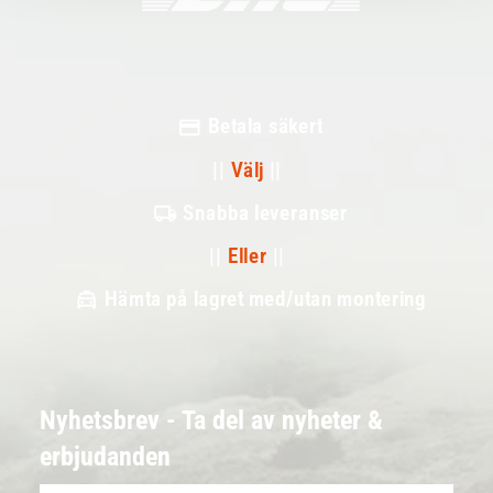
Betala säkert
||
Välj
||
Snabba leveranser
||
Eller
||
Hämta på lagret med/utan montering
Nyhetsbrev - Ta del av nyheter &
erbjudanden