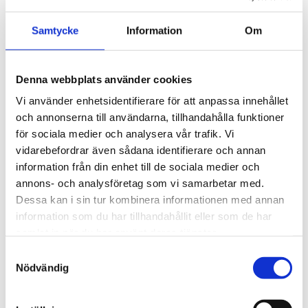
reling / flush rails
Komplett takräckessystem 
med klassiska 
fyrkantsprofiler i stål. 
Samtycke
Information
Om
3 495
kr
Ytskikt av svart polymer.
3 945
kr
Denna webbplats använder cookies
Vi använder enhetsidentifierare för att anpassa innehållet
och annonserna till användarna, tillhandahålla funktioner
för sociala medier och analysera vår trafik. Vi
vidarebefordrar även sådana identifierare och annan
information från din enhet till de sociala medier och
annons- och analysföretag som vi samarbetar med.
Dessa kan i sin tur kombinera informationen med annan
information som du har tillhandahållit eller som de har
samlat in när du har använt deras tjänster.
S
Nödvändig
a
m
t