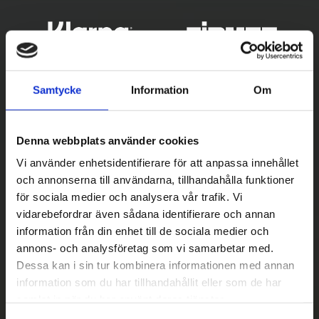
Samtycke
Information
Om
Denna webbplats använder cookies
Vi använder enhetsidentifierare för att anpassa innehållet
och annonserna till användarna, tillhandahålla funktioner
för sociala medier och analysera vår trafik. Vi
Betala säkert
vidarebefordrar även sådana identifierare och annan
||
Välj
||
information från din enhet till de sociala medier och
annons- och analysföretag som vi samarbetar med.
Snabba leveranser
Dessa kan i sin tur kombinera informationen med annan
||
Eller
||
information som du har tillhandahållit eller som de har
samlat in när du har använt deras tjänster.
Hämta på lagret med/utan montering