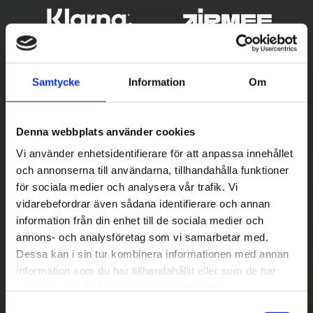
Samtycke
Information
Om
Denna webbplats använder cookies
Vi använder enhetsidentifierare för att anpassa innehållet
och annonserna till användarna, tillhandahålla funktioner
Betala säkert
för sociala medier och analysera vår trafik. Vi
vidarebefordrar även sådana identifierare och annan
||
Välj
||
information från din enhet till de sociala medier och
Snabba leveranser
annons- och analysföretag som vi samarbetar med.
Dessa kan i sin tur kombinera informationen med annan
||
Eller
||
information som du har tillhandahållit eller som de har
samlat in när du har använt deras tjänster.
Hämta på lagret med/utan montering
S