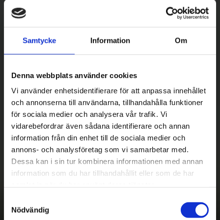
Samtycke
Information
Om
Denna webbplats använder cookies
Vi använder enhetsidentifierare för att anpassa innehållet
Betala säkert
och annonserna till användarna, tillhandahålla funktioner
||
Välj
||
för sociala medier och analysera vår trafik. Vi
vidarebefordrar även sådana identifierare och annan
Snabba leveranser
information från din enhet till de sociala medier och
annons- och analysföretag som vi samarbetar med.
||
Eller
||
Dessa kan i sin tur kombinera informationen med annan
Hämta på lagret med/utan montering
information som du har tillhandahållit eller som de har
samlat in när du har använt deras tjänster.
S
Nödvändig
a