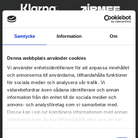
Samtycke
Information
Om
Denna webbplats använder cookies
Vi använder enhetsidentifierare för att anpassa innehållet
och annonserna till användarna, tillhandahålla funktioner
Betala säkert
för sociala medier och analysera vår trafik. Vi
vidarebefordrar även sådana identifierare och annan
||
Välj
||
information från din enhet till de sociala medier och
Snabba leveranser
annons- och analysföretag som vi samarbetar med.
Dessa kan i sin tur kombinera informationen med annan
||
Eller
||
information som du har tillhandahållit eller som de har
samlat in när du har använt deras tjänster.
Hämta på lagret med/utan montering
S