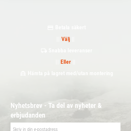
Betala säkert
||
Välj
||
Snabba leveranser
||
Eller
||
Hämta på lagret med/utan montering
Nyhetsbrev - Ta del av nyheter &
erbjudanden