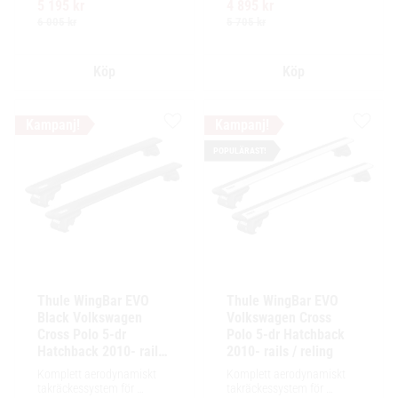
5 195
kr
4 895
kr
för exceptionellt tyst 
för exceptionellt tyst 
körning och enkel 
körning och enkel 
6 005
kr
5 705
kr
installation av tillbehör.
installation av tillbehör.
Lägg till i favoriter
Lägg ti
POPULÄRAST!
Thule WingBar EVO 
Thule WingBar EVO 
Black Volkswagen 
Volkswagen Cross 
Cross Polo 5-dr 
Polo 5-dr Hatchback 
Hatchback 2010- rails 
2010- rails / reling
/ reling
Komplett aerodynamiskt 
Komplett aerodynamiskt 
takräckessystem för 
takräckessystem för 