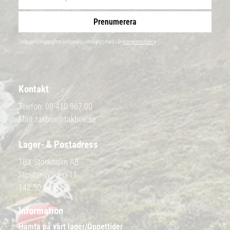
Prenumerera
Dina personuppgifter behandlas i enlighet med vår
integritetspolicy
.
Kontakt
Telefon:
08-410 967 00
Mail:
takbox@takbox.se
Lager- & Postadress
TBX Stockholm AB
Slipstensvägen 11
142 50 Skogås
Information
Hämta på vårt lager/Öppettider