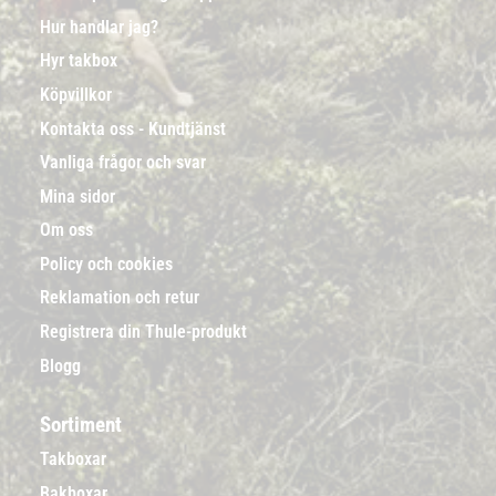
Hur handlar jag?
Hyr takbox
Köpvillkor
Kontakta oss - Kundtjänst
Vanliga frågor och svar
Mina sidor
Om oss
Policy och cookies
Reklamation och retur
Registrera din Thule-produkt
Blogg
Sortiment
Takboxar
Bakboxar