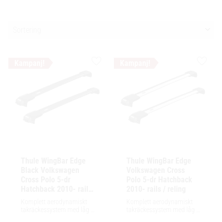
Välj sortering
Lägg till i favoriter
Lägg ti
Thule WingBar Edge 
Thule WingBar Edge 
Black Volkswagen 
Volkswagen Cross 
Cross Polo 5-dr 
Polo 5-dr Hatchback 
Hatchback 2010- rails 
2010- rails / reling
/ reling
Komplett aerodynamiskt 
Komplett aerodynamiskt 
takräckessystem med låg 
takräckessystem med låg 
profil och integrerad design 
profil och integrerad design 