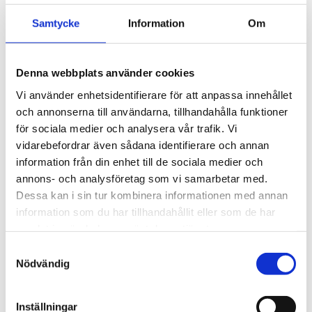
med klassiska 
fyrkantsprofiler i stål. 
2 995
kr
Samtycke
Information
Om
Ytskikt av svart polymer.
3 290
kr
Denna webbplats använder cookies
Vi använder enhetsidentifierare för att anpassa innehållet
och annonserna till användarna, tillhandahålla funktioner
för sociala medier och analysera vår trafik. Vi
vidarebefordrar även sådana identifierare och annan
information från din enhet till de sociala medier och
annons- och analysföretag som vi samarbetar med.
Dessa kan i sin tur kombinera informationen med annan
information som du har tillhandahållit eller som de har
samlat in när du har använt deras tjänster.
S
Nödvändig
a
m
t
Inställningar