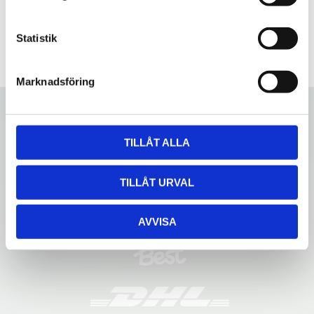
y
c
k
Statistik
e
s
Marknadsföring
v
a
l
TILLÅT ALLA
TILLÅT URVAL
AVVISA