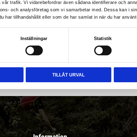
vår trafik. Vi vidarebefordrar även sådana identifierare och anna
nnons- och analysföretag som vi samarbetar med. Dessa kan i sin
har tillhandahållit eller som de har samlat in när du har använt 
Inställningar
Statistik
|
Välj
||
Snabba leveranser ||
Eller
||
Hämta på lagret
r & erbjudanden
TILLÅT URVAL