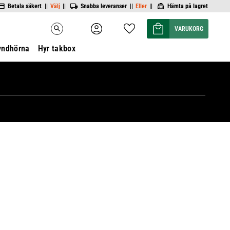
Betala säkert ||
Välj
||
Snabba leveranser ||
Eller
||
Hämta på lagret
Kundvagn
Favoriter
search
yndhörna
Hyr takbox