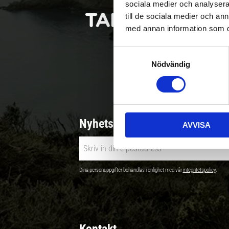
sociala medier och analysera 
till de sociala medier och a
med annan information som du 
S
Nödvändig
a
Betala säkert |
m
t
y
c
Nyhetsbrev - Ta del av nyhete
AVVISA
k
e
s
v
Dina personuppgifter behandlas i enlighet med vår
integritetspolicy
.
a
l