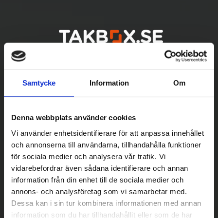
Samtycke
Information
Om
Denna webbplats använder cookies
Vi använder enhetsidentifierare för att anpassa innehållet
och annonserna till användarna, tillhandahålla funktioner
för sociala medier och analysera vår trafik. Vi
vidarebefordrar även sådana identifierare och annan
Betala säkert
information från din enhet till de sociala medier och
annons- och analysföretag som vi samarbetar med.
||
Välj
||
Dessa kan i sin tur kombinera informationen med annan
information som du har tillhandahållit eller som de har
Snabba leveranser