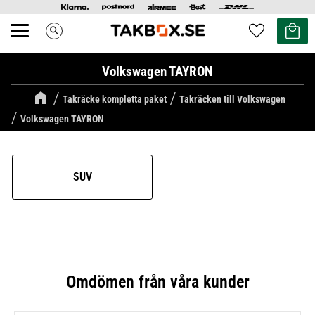
Kundvag
Favoriter
search
Meny
Volkswagen TAYRON
Takräcke kompletta paket
Takräcken till Volkswagen
Volkswagen TAYRON
SUV