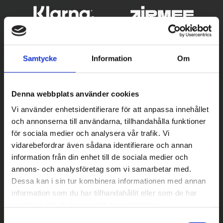
Samtycke
Information
Om
Denna webbplats använder cookies
Vi använder enhetsidentifierare för att anpassa innehållet
och annonserna till användarna, tillhandahålla funktioner
Betala säkert
för sociala medier och analysera vår trafik. Vi
vidarebefordrar även sådana identifierare och annan
||
Välj
||
information från din enhet till de sociala medier och
Snabba leveranser
annons- och analysföretag som vi samarbetar med.
Dessa kan i sin tur kombinera informationen med annan
||
Eller
||
information som du har tillhandahållit eller som de har
samlat in när du har använt deras tjänster.
Hämta på lagret med/utan montering
S