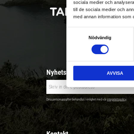
sociala medier och analysera 
till de sociala medier och a
med annan information som du 
S
Nödvändig
a
Betala säkert |
m
t
y
c
Nyhetsbrev - Ta del av nyhete
AVVISA
k
e
s
v
Dina personuppgifter behandlas i enlighet med vår
integritetspolicy
.
a
l