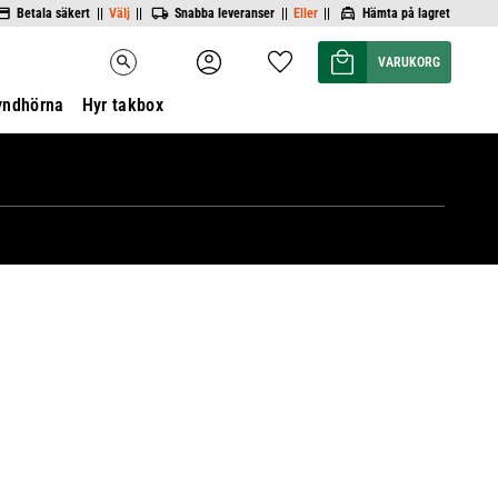
Betala säkert ||
Välj
||
Snabba leveranser ||
Eller
||
Hämta på lagret
Kundvagn
Favoriter
search
yndhörna
Hyr takbox