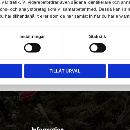
vår trafik. Vi vidarebefordrar även sådana identifierare och anna
nnons- och analysföretag som vi samarbetar med. Dessa kan i sin
har tillhandahållit eller som de har samlat in när du har använt 
Inställningar
Statistik
|
Välj
||
Snabba leveranser ||
Eller
||
Hämta på lagret
r & erbjudanden
TILLÅT URVAL