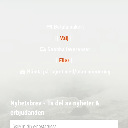
Betala säkert
||
Välj
||
Snabba leveranser
||
Eller
||
Hämta på lagret med/utan montering
Nyhetsbrev - Ta del av nyheter &
erbjudanden