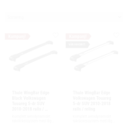
Välj sortering
Lägg till i favoriter
Lägg ti
VÅR FAVORIT!
Thule WingBar Edge 
Thule WingBar Edge 
Black Volkswagen 
Volkswagen Touareg 
Touareg 5-dr SUV 
5-dr SUV 2010-2018 
2010-2018 rails / 
rails / reling
reling
Komplett aerodynamiskt 
Komplett aerodynamiskt 
takräckessystem med låg 
takräckessystem med låg 
profil och integrerad design 
profil och integrerad design 