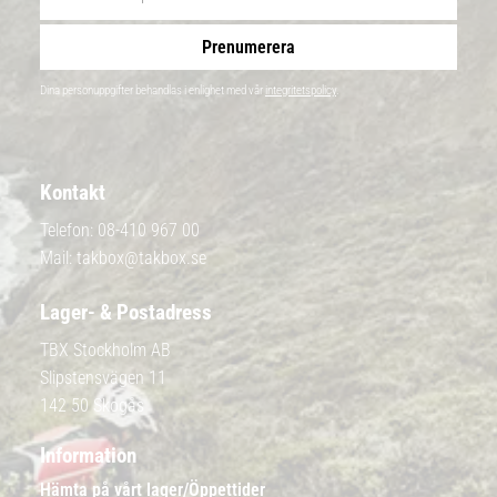
Prenumerera
Dina personuppgifter behandlas i enlighet med vår
integritetspolicy
.
Kontakt
Telefon:
08-410 967 00
Mail:
takbox@takbox.se
Lager- & Postadress
TBX Stockholm AB
Slipstensvägen 11
142 50 Skogås
Information
Hämta på vårt lager/Öppettider