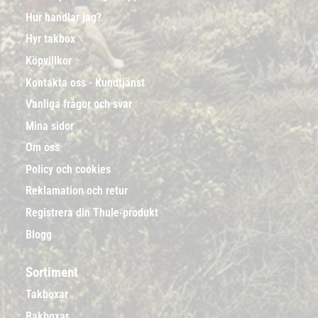
Hur handlar jag?
Hyr takbox
Köpvillkor
Kontakta oss - Kundtjänst
Vanliga frågor och svar
Mina sidor
Om oss
Policy och cookies
Reklamation och retur
Registrera din Thule-produkt
Blogg
Sortiment
Takboxar
Bakboxar