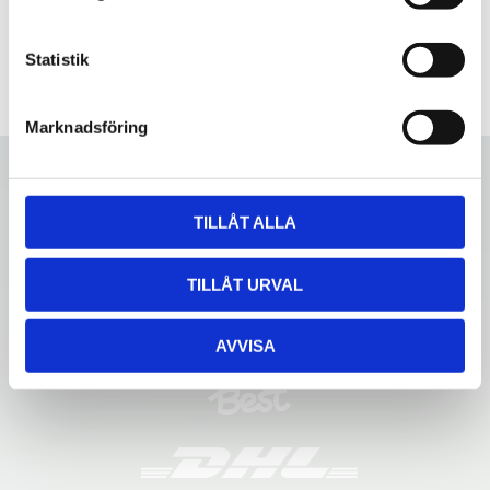
y
c
k
Statistik
e
s
Marknadsföring
v
a
l
TILLÅT ALLA
TILLÅT URVAL
AVVISA