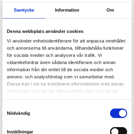
med klassiska 
fyrkantsprofiler i stål. 
2 995
kr
Samtycke
Information
Om
Ytskikt av svart polymer.
3 290
kr
Denna webbplats använder cookies
Vi använder enhetsidentifierare för att anpassa innehållet
och annonserna till användarna, tillhandahålla funktioner
för sociala medier och analysera vår trafik. Vi
vidarebefordrar även sådana identifierare och annan
information från din enhet till de sociala medier och
annons- och analysföretag som vi samarbetar med.
Dessa kan i sin tur kombinera informationen med annan
information som du har tillhandahållit eller som de har
samlat in när du har använt deras tjänster.
S
Nödvändig
a
m
t
Inställningar