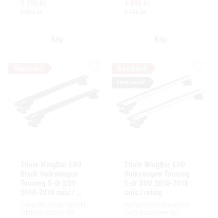
5 195
kr
4 895
kr
för exceptionellt tyst 
för exceptionellt tyst 
körning och enkel 
körning och enkel 
6 005
kr
5 705
kr
installation av tillbehör.
installation av tillbehör.
Lägg till i favoriter
Lägg ti
POPULÄRAST!
Thule WingBar EVO 
Thule WingBar EVO 
Black Volkswagen 
Volkswagen Touareg 
Touareg 5-dr SUV 
5-dr SUV 2010-2018 
2010-2018 rails / 
rails / reling
reling
Komplett aerodynamiskt 
Komplett aerodynamiskt 
takräckessystem för 
takräckessystem för 