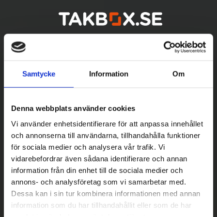
Samtycke
Information
Om
Denna webbplats använder cookies
Vi använder enhetsidentifierare för att anpassa innehållet
och annonserna till användarna, tillhandahålla funktioner
för sociala medier och analysera vår trafik. Vi
vidarebefordrar även sådana identifierare och annan
Betala säkert
information från din enhet till de sociala medier och
||
Välj
||
annons- och analysföretag som vi samarbetar med.
Dessa kan i sin tur kombinera informationen med annan
Snabba leveranser
information som du har tillhandahållit eller som de har
samlat in när du har använt deras tjänster.