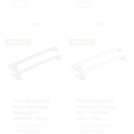
5 195
kr
4 895
kr
för exceptionellt tyst 
för exceptionellt tyst 
körning och enkel 
körning och enkel 
5 990
kr
5 690
kr
installation av tillbehör.
installation av tillbehör.
Lägg till i favoriter
Lägg ti
Thule WingBar EVO 
Thule WingBar EVO 
Black Volkswagen 
Volkswagen Touareg 
Touareg 2024- 
2024- integrerad 
integrerad reling / 
reling / fasta 
fasta fästpunkter
fästpunkter
Komplett aerodynamiskt 
Komplett aerodynamiskt 
takräckessystem för 
takräckessystem för 