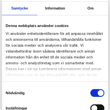
med klassiska 
fyrkantsprofiler i stål. 
3 495
kr
Samtycke
Information
Om
Ytskikt av svart polymer.
3 945
kr
Denna webbplats använder cookies
Vi använder enhetsidentifierare för att anpassa innehållet
och annonserna till användarna, tillhandahålla funktioner
för sociala medier och analysera vår trafik. Vi
vidarebefordrar även sådana identifierare och annan
information från din enhet till de sociala medier och
annons- och analysföretag som vi samarbetar med.
Dessa kan i sin tur kombinera informationen med annan
information som du har tillhandahållit eller som de har
samlat in när du har använt deras tjänster.
S
Nödvändig
a
m
t
Inställningar