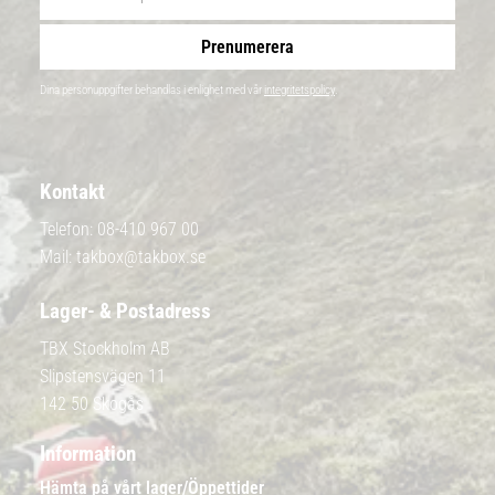
Prenumerera
Dina personuppgifter behandlas i enlighet med vår
integritetspolicy
.
Kontakt
Telefon:
08-410 967 00
Mail:
takbox@takbox.se
Lager- & Postadress
TBX Stockholm AB
Slipstensvägen 11
142 50 Skogås
Information
Hämta på vårt lager/Öppettider