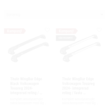
Välj sortering
Lägg till i favoriter
Lägg ti
VÅR FAVORIT!
Thule WingBar Edge 
Thule WingBar Edge 
Black Volkswagen 
Volkswagen Touareg 
Touareg 2024- 
2024- integrerad 
integrerad reling / 
reling / fasta 
fasta fästpunkter
fästpunkter
Komplett aerodynamiskt 
Komplett aerodynamiskt 
takräckessystem med låg 
takräckessystem med låg 
profil och integrerad design 
profil och integrerad design 