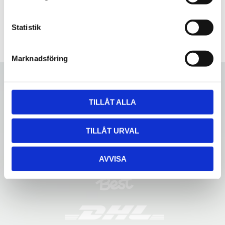
y
c
k
Statistik
e
s
Marknadsföring
v
a
l
TILLÅT ALLA
TILLÅT URVAL
AVVISA