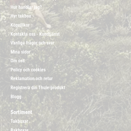
Hur handlar jag?
Hyr takbox
Köpvillkor
Kontakta oss - Kundtjänst
Vanliga frågor och svar
Mina sidor
Om oss
Policy och cookies
Reklamation och retur
Registrera din Thule-produkt
Blogg
Sortiment
Takboxar
Bakboxar