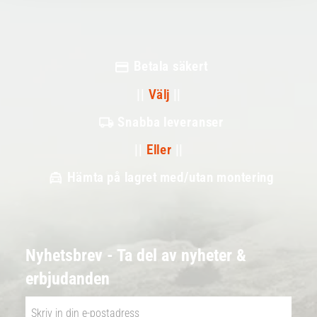
Betala säkert
||
Välj
||
Snabba leveranser
||
Eller
||
Hämta på lagret med/utan montering
Nyhetsbrev - Ta del av nyheter &
erbjudanden