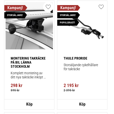
Lägg till i favoriter
Lägg till
STORSÄLJARE!
STORSÄLJARE!
POPULÄRAST!
MONTERING TAKRÄCKE 
THULE PRORIDE
PÅ BIL LÄNNA 
Storsäljande cykelhållare 
STOCKHOLM
för takräcke
Komplett montering av 
ditt nya takräcke inköpt 
från takbox.se inklusive 
298
kr
2 195
kr
montering på din bil.
595
kr
2 395
kr