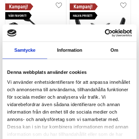
Lägg till i favoriter
Lägg till
VÅR FAVORIT!
HALVA PRISET!
Samtycke
Information
Om
THULE PRORIDE BLACK
THULE DOCKGLIDE
Denna webbplats använder cookies
Storsäljande 
Horisontell kajakhållare
takcykelhållare 
Vi använder enhetsidentifierare för att anpassa innehållet
och annonserna till användarna, tillhandahålla funktioner
2 395
kr
1 495
kr
för sociala medier och analysera vår trafik. Vi
2 595
kr
3 145
kr
vidarebefordrar även sådana identifierare och annan
information från din enhet till de sociala medier och
annons- och analysföretag som vi samarbetar med.
Dessa kan i sin tur kombinera informationen med annan
information som du har tillhandahållit eller som de har
Lägg till i favoriter
Lägg till