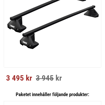
3 495
kr
3 945
kr
Nedsatt pris:
Ordinarie pris: