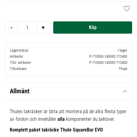
Lägg t
-
+
Lagerstatus
I lager
Artikelnr
P-710500-145092-712400
Tillv. artikelnr
P-710500-145092-712400
Tillverkare
Thule
Allmänt
Thules takräcken är lätta att montera på de allra flesta typer
av fordon och innehåller
alla
komponenter du behöver.
Komplett paket takräcke Thule SquareBar EVO