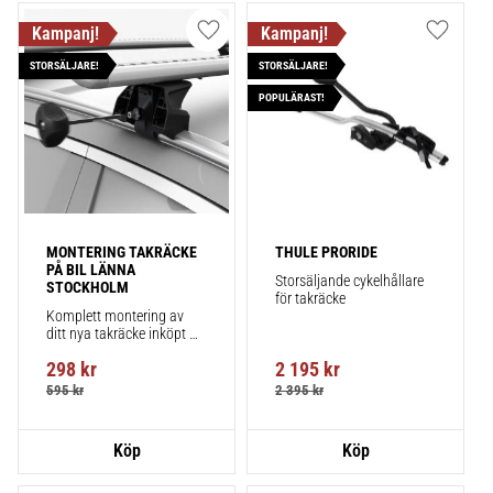
Lägg till i favoriter
Lägg till
STORSÄLJARE!
STORSÄLJARE!
POPULÄRAST!
MONTERING TAKRÄCKE 
THULE PRORIDE
PÅ BIL LÄNNA 
Storsäljande cykelhållare 
STOCKHOLM
för takräcke
Komplett montering av 
ditt nya takräcke inköpt 
från takbox.se inklusive 
298
kr
2 195
kr
montering på din bil.
595
kr
2 395
kr