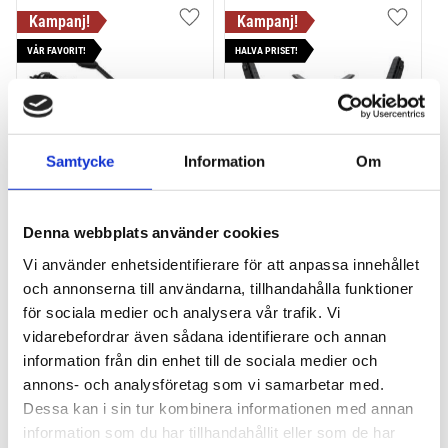
Lägg till i favoriter
Lägg till
VÅR FAVORIT!
HALVA PRISET!
Samtycke
Information
Om
THULE PRORIDE BLACK
THULE DOCKGLIDE
Denna webbplats använder cookies
Storsäljande 
Horisontell kajakhållare
takcykelhållare 
Vi använder enhetsidentifierare för att anpassa innehållet
och annonserna till användarna, tillhandahålla funktioner
2 395
kr
1 495
kr
för sociala medier och analysera vår trafik. Vi
2 595
kr
3 145
kr
vidarebefordrar även sådana identifierare och annan
information från din enhet till de sociala medier och
annons- och analysföretag som vi samarbetar med.
Dessa kan i sin tur kombinera informationen med annan
information som du har tillhandahållit eller som de har
Lägg till i favoriter
Lägg till