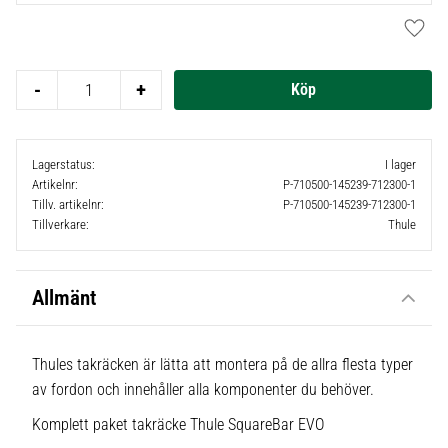
Lägg t
-
+
Lagerstatus
I lager
Artikelnr
P-710500-145239-712300-1
Tillv. artikelnr
P-710500-145239-712300-1
Tillverkare
Thule
Allmänt
Thules takräcken är lätta att montera på de allra flesta typer
av fordon och innehåller alla komponenter du behöver.
Komplett paket takräcke Thule SquareBar EVO