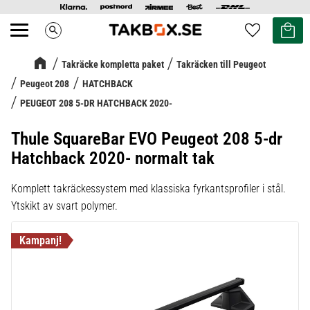
Kundvag
Favoriter
search
Meny
Takräcke kompletta paket
Takräcken till Peugeot
Peugeot 208
HATCHBACK
PEUGEOT 208 5-DR HATCHBACK 2020-
Thule SquareBar EVO Peugeot 208 5-dr
Hatchback 2020- normalt tak
Komplett takräckessystem med klassiska fyrkantsprofiler i stål.
Ytskikt av svart polymer.