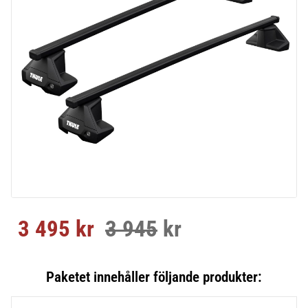
3 495
kr
3 945
kr
Nedsatt pris:
Ordinarie pris: