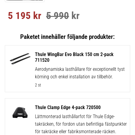
5 195
kr
5 990
kr
Nedsatt pris:
Ordinarie pris:
Thule WingBar Evo Black 150 cm 2-pack
711520
Aerodynamiska lasthållare för exceptionellt tyst
körning och enkel installation av tillbehör.
2 st
Thule Clamp Edge 4-pack 720500
Lättmonterad lasthållarfot för Thule Edge-
takräcken, för fordon utan befintliga fästpunkter
för takräcke eller fabriksmonterade räcken.