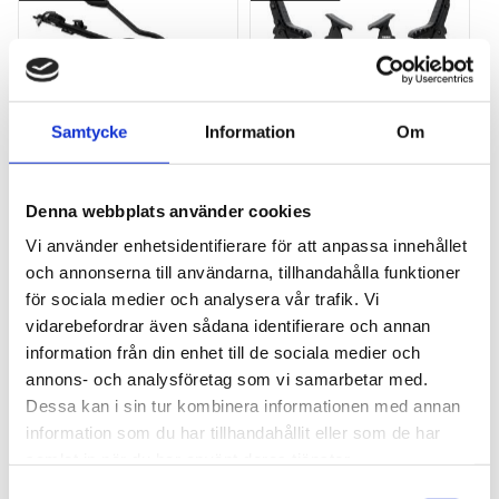
Samtycke
Information
Om
THULE PRORIDE BLACK
THULE DOCKGLIDE
Storsäljande 
Horisontell kajakhållare
Denna webbplats använder cookies
takcykelhållare 
Vi använder enhetsidentifierare för att anpassa innehållet
2 395
kr
1 495
kr
och annonserna till användarna, tillhandahålla funktioner
2 595
kr
3 145
kr
för sociala medier och analysera vår trafik. Vi
vidarebefordrar även sådana identifierare och annan
information från din enhet till de sociala medier och
annons- och analysföretag som vi samarbetar med.
Dessa kan i sin tur kombinera informationen med annan
Lägg till i favoriter
Lägg till
information som du har tillhandahållit eller som de har
POPULÄRAST!
samlat in när du har använt deras tjänster.
S