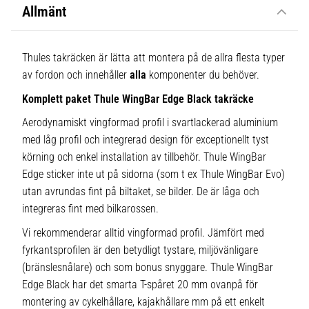
Allmänt
Thules takräcken är lätta att montera på de allra flesta typer
av fordon och innehåller
alla
komponenter du behöver.
Komplett paket Thule WingBar Edge Black takräcke
Aerodynamiskt vingformad profil i svartlackerad aluminium
med låg profil och integrerad design för exceptionellt tyst
körning och enkel installation av tillbehör. Thule WingBar
Edge sticker inte ut på sidorna (som t ex Thule WingBar Evo)
utan avrundas fint på biltaket, se bilder. De är låga och
integreras fint med bilkarossen.
Vi rekommenderar alltid vingformad profil. Jämfört med
fyrkantsprofilen är den betydligt tystare, miljövänligare
(bränslesnålare) och som bonus snyggare. Thule WingBar
Edge Black har det smarta T-spåret 20 mm ovanpå för
montering av cykelhållare, kajakhållare mm på ett enkelt