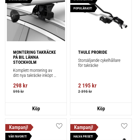
POPULÄRAST!
MONTERING TAKRÄCKE 
THULE PRORIDE
PÅ BIL LÄNNA 
Storsäljande cykelhållare 
STOCKHOLM
för takräcke
Komplett montering av 
ditt nya takräcke inköpt 
från takbox.se inklusive 
298
kr
2 195
kr
montering på din bil.
595
kr
2 395
kr
Lägg till i favoriter
Lägg till
VÅR FAVORIT!
HALVA PRISET!