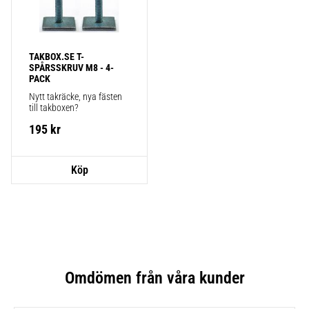
TAKBOX.SE T-
SPÅRSSKRUV M8 - 4-
PACK
Nytt takräcke, nya fästen 
till takboxen?
195
kr