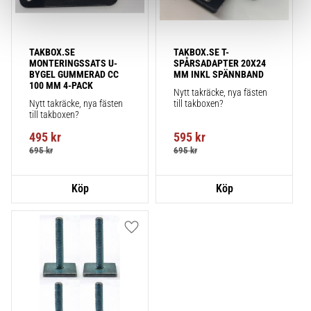
TAKBOX.SE 
TAKBOX.SE T-
MONTERINGSSATS U-
SPÅRSADAPTER 20X24 
BYGEL GUMMERAD CC 
MM INKL SPÄNNBAND
100 MM 4-PACK
Nytt takräcke, nya fästen 
Nytt takräcke, nya fästen 
till takboxen?
till takboxen?
495
kr
595
kr
695
kr
695
kr
Lägg till i favoriter