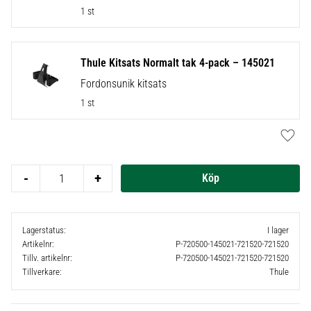
1 st
Thule Kitsats Normalt tak 4-pack – 145021
Fordonsunik kitsats
1 st
Lägg t
-
+
Lagerstatus
I lager
Artikelnr
P-720500-145021-721520-721520
Tillv. artikelnr
P-720500-145021-721520-721520
Tillverkare
Thule