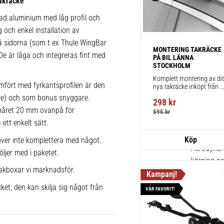
akräcke
för takräc
rad aluminium med låg profil och
1 st
g och enkel installation av
 på sidorna (som t ex Thule WingBar
MONTERING TAKRÄCKE 
 De är låga och integreras fint med
Thule Kit
PÅ BIL LÄNNA 
STOCKHOLM
Fordonsuni
Komplett montering av ditt
mfört med fyrkantsprofilen är den
nya takräcke inköpt från 
1 st
takbox.se inklusive 
lare) och som bonus snyggare.
298
kr
montering på din bil.
spåret 20 mm ovanpå för
595
kr
ett enkelt sätt.
Thule Win
721520
ver inte komplettera med något.
Aerodynami
öljer med i paketet.
körning och
akboxar vi marknadsför.
2 st
ket, den kan skilja sig något från
VÅR FAVORIT!