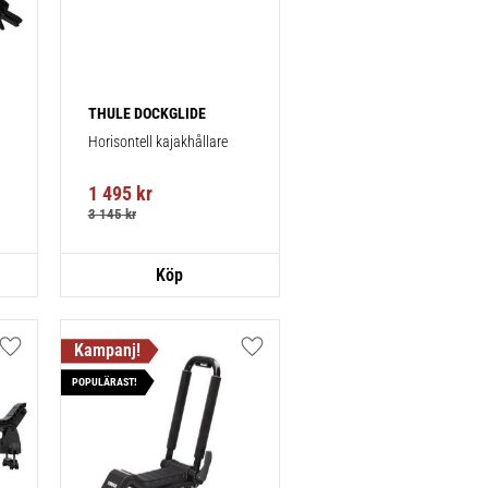
THULE DOCKGLIDE
Horisontell kajakhållare
1 495
kr
3 145
kr
Lägg till i favoriter
Lägg till i favoriter
POPULÄRAST!