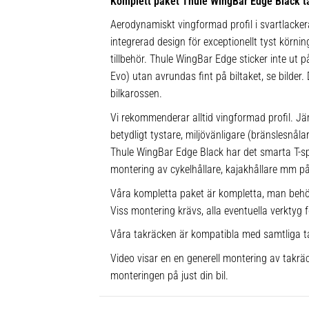
Komplett paket Thule WingBar Edge Black t
Aerodynamiskt vingformad profil i svartlacke
integrerad design för exceptionellt tyst körnin
tillbehör. Thule WingBar Edge sticker inte ut
Evo) utan avrundas fint på biltaket, se bilder.
bilkarossen.
Vi rekommenderar alltid vingformad profil. Jä
betydligt tystare, miljövänligare (bränslesnå
Thule WingBar Edge Black har det smarta T-
montering av cykelhållare, kajakhållare mm på 
Våra kompletta paket är kompletta, man behö
Viss montering krävs, alla eventuella verktyg f
Våra takräcken är kompatibla med samtliga t
Video visar en en generell montering av takräc
monteringen på just din bil.