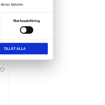
deras tjänster.
TAKBOX.SE T-
SPÅRSADAPTER 20X24 
MM INKL SPÄNNBAND
Marknadsföring
Nytt takräcke, nya fästen 
till takboxen?
595
kr
695
kr
TILLÅT ALLA
Lägg till i favoriter