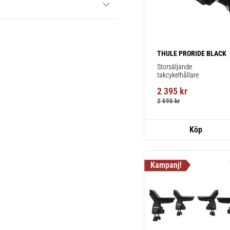
THULE PRORIDE BLACK
Storsäljande 
takcykelhållare 
2 395
kr
2 595
kr