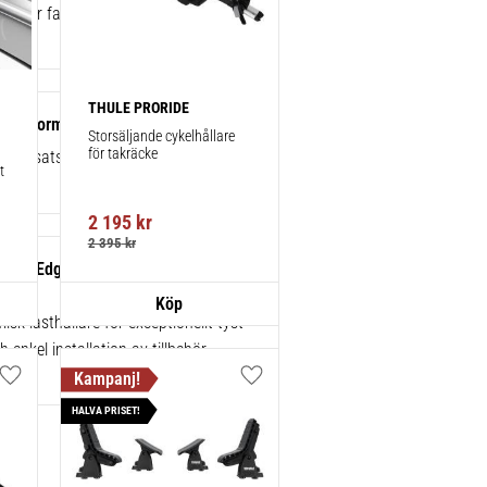
ke eller fabriksmonterade räcken.
THULE PRORIDE
sats Normalt tak 4-pack – 145063
Storsäljande cykelhållare 
för takräcke
k kitsats
 
2 195
kr
2 395
kr
gBar Edge Black 104 cm 1-pack
sk lasthållare för exceptionellt tyst
 enkel installation av tillbehör.
Lägg till i favoriter
Lägg till i favoriter
HALVA PRISET!