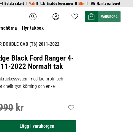
Betala säkert ||
Välj
||
Snabba leveranser ||
Eller
||
Hämta på lagret
Kundvagn
Favoriter
search
yndhörna
Hyr takbox
 DOUBLE CAB (T6) 2011-2022
dge Black Ford Ranger 4-
011-2022 Normalt tak
kräckessystem med låg profil och
tionellt tyst körning och enkel
990
kr
inarie pris:
Lägg till i favoriter