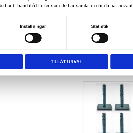
har tillhandahållit eller som de har samlat in när du har använt 
TAKBOX.SE 
MONTERINGSSATS U-
BYGEL GUMMERAD CC 
100 MM 4-PACK
Inställningar
Statistik
Nytt takräcke, nya fästen 
till takboxen?
495
kr
695
kr
TILLÅT URVAL