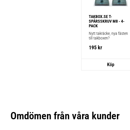
TAKBOX.SE T-
SPÅRSSKRUV M8 - 4-
PACK
Nytt takräcke, nya fästen 
till takboxen?
195
kr