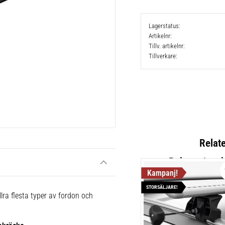
Lagerstatus
Artikelnr
Tillv. artikelnr
Tillverkare
Relat
STORSÄLJARE!
Thule Cla
lra flesta typer av fordon och
Lättmonter
takräcken,