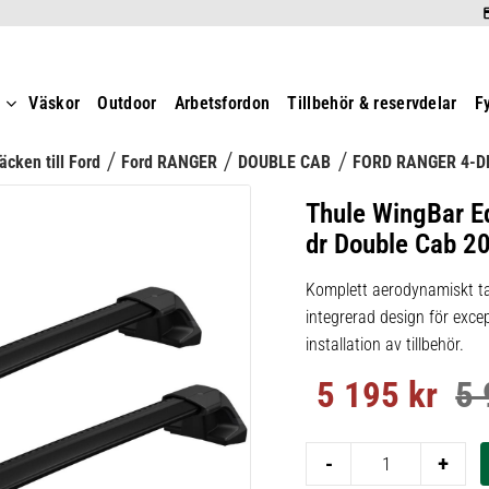
t
Väskor
Outdoor
Arbetsfordon
Tillbehör & reservdelar
F
äcken till Ford
Ford RANGER
DOUBLE CAB
FORD RANGER 4-DR
Thule WingBar E
dr Double Cab 2
Komplett aerodynamiskt ta
integrerad design för excep
installation av tillbehör.
5 195
kr
5 
Nedsatt pris:
Ord
-
+