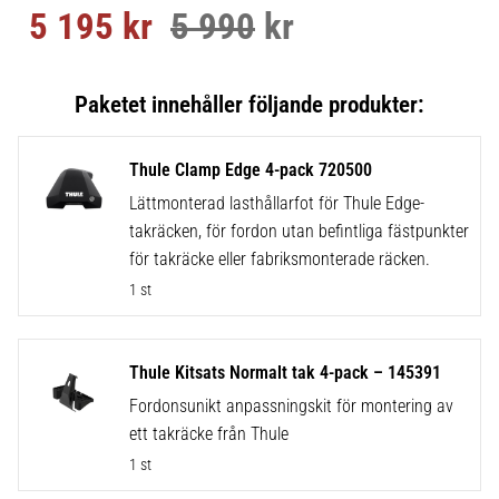
5 195
kr
5 990
kr
Nedsatt pris:
Ordinarie pris:
Thule Clamp Edge 4-pack 720500
Lättmonterad lasthållarfot för Thule Edge-
takräcken, för fordon utan befintliga fästpunkter
för takräcke eller fabriksmonterade räcken.
1 st
Thule Kitsats Normalt tak 4-pack – 145391
Fordonsunikt anpassningskit för montering av
ett takräcke från Thule
1 st