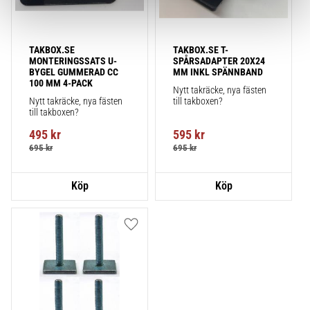
TAKBOX.SE 
TAKBOX.SE T-
MONTERINGSSATS U-
SPÅRSADAPTER 20X24 
BYGEL GUMMERAD CC 
MM INKL SPÄNNBAND
100 MM 4-PACK
Nytt takräcke, nya fästen 
Nytt takräcke, nya fästen 
till takboxen?
till takboxen?
495
kr
595
kr
695
kr
695
kr
Lägg till i favoriter