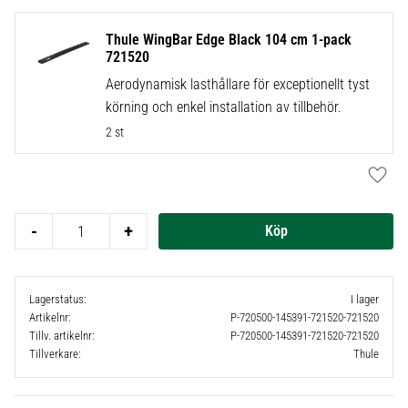
Thule WingBar Edge Black 104 cm 1-pack
721520
Aerodynamisk lasthållare för exceptionellt tyst
körning och enkel installation av tillbehör.
2 st
Lägg t
-
+
Lagerstatus
I lager
Artikelnr
P-720500-145391-721520-721520
Tillv. artikelnr
P-720500-145391-721520-721520
Tillverkare
Thule