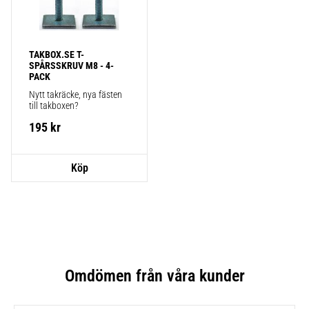
TAKBOX.SE T-
SPÅRSSKRUV M8 - 4-
PACK
Nytt takräcke, nya fästen 
till takboxen?
195
kr