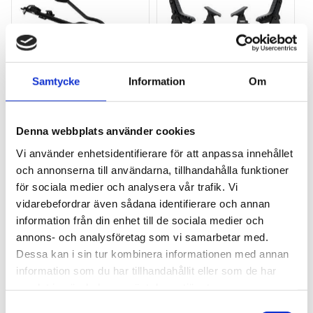
Samtycke
Information
Om
THULE PRORIDE BLACK
THULE DOCKGLIDE
Storsäljande 
Horisontell kajakhållare
Denna webbplats använder cookies
takcykelhållare 
Vi använder enhetsidentifierare för att anpassa innehållet
2 395
kr
1 495
kr
och annonserna till användarna, tillhandahålla funktioner
2 595
kr
3 145
kr
för sociala medier och analysera vår trafik. Vi
vidarebefordrar även sådana identifierare och annan
information från din enhet till de sociala medier och
annons- och analysföretag som vi samarbetar med.
Dessa kan i sin tur kombinera informationen med annan
Lägg till i favoriter
Lägg till
information som du har tillhandahållit eller som de har
POPULÄRAST!
samlat in när du har använt deras tjänster.
S