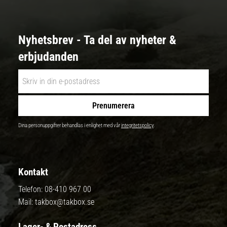
Nyhetsbrev - Ta del av nyheter &
erbjudanden
Prenumerera
Dina personuppgifter behandlas i enlighet med vår
integritetspolicy
.
Kontakt
Telefon:
08-410 967 00
Mail:
takbox@takbox.se
Lager- & Postadress