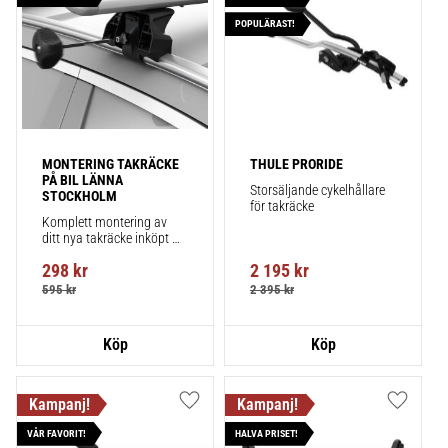
POPULÄRAST!
MONTERING TAKRÄCKE 
THULE PRORIDE
PÅ BIL LÄNNA 
Storsäljande cykelhållare 
STOCKHOLM
för takräcke
Komplett montering av 
ditt nya takräcke inköpt 
från takbox.se inklusive 
298
kr
2 195
kr
montering på din bil.
595
kr
2 395
kr
Lägg till i favoriter
Lägg till
VÅR FAVORIT!
HALVA PRISET!