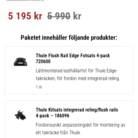
5 195
kr
5 990
kr
Nedsatt pris:
Ordinarie pris:
Thule Flush Rail Edge Fotsats 4-pack
720600
Lättmonterad lasthållarfot för Thule Edge-
takräcken, för fordon med integrerad reling.
1 st
Thule Kitsats integrerad reling/flush rails
4-pack – 186096
Fordonsunikt anpassningskit för montering av
ett takräcke från Thule.