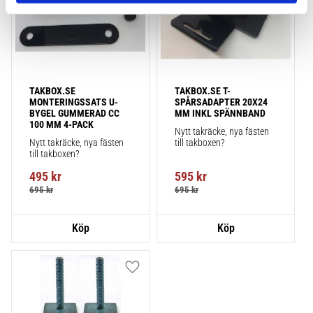
TAKBOX.SE 
TAKBOX.SE T-
MONTERINGSSATS U-
SPÅRSADAPTER 20X24 
BYGEL GUMMERAD CC 
MM INKL SPÄNNBAND
100 MM 4-PACK
Nytt takräcke, nya fästen 
Nytt takräcke, nya fästen 
till takboxen?
till takboxen?
495
kr
595
kr
695
kr
695
kr
Lägg till i favoriter