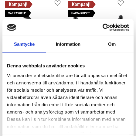
Lägg till i favoriter
Lägg till
VÅR FAVORIT!
HALVA PRISET!
Samtycke
Information
Om
THULE PRORIDE BLACK
THULE DOCKGLIDE
Denna webbplats använder cookies
Storsäljande 
Horisontell kajakhållare
Vi använder enhetsidentifierare för att anpassa innehållet
takcykelhållare 
och annonserna till användarna, tillhandahålla funktioner
2 395
kr
1 495
kr
för sociala medier och analysera vår trafik. Vi
2 595
kr
3 145
kr
vidarebefordrar även sådana identifierare och annan
information från din enhet till de sociala medier och
annons- och analysföretag som vi samarbetar med.
Dessa kan i sin tur kombinera informationen med annan
information som du har tillhandahållit eller som de har
Lägg till i favoriter
Lägg till
samlat in när du har använt deras tjänster.