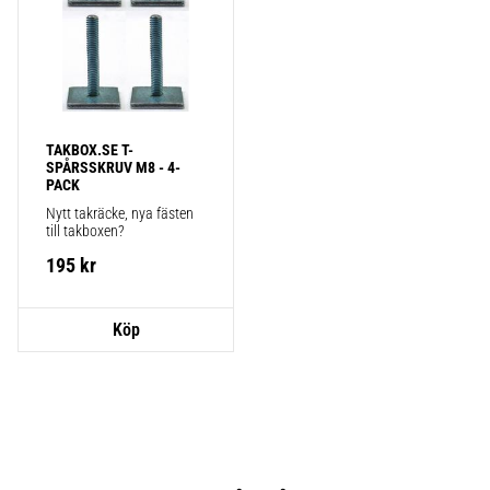
TAKBOX.SE T-
SPÅRSSKRUV M8 - 4-
PACK
Nytt takräcke, nya fästen 
till takboxen?
195
kr