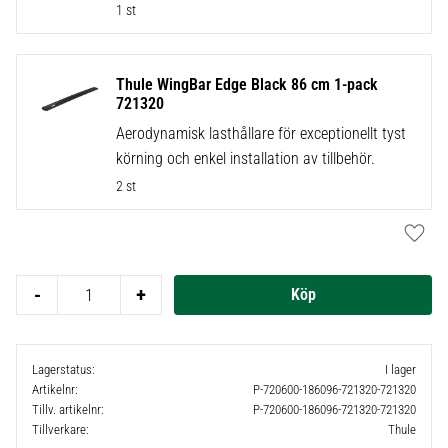
1 st
Thule WingBar Edge Black 86 cm 1-pack
721320
Aerodynamisk lasthållare för exceptionellt tyst
körning och enkel installation av tillbehör.
2 st
Lägg t
-
+
Lagerstatus
I lager
Artikelnr
P-720600-186096-721320-721320
Tillv. artikelnr
P-720600-186096-721320-721320
Tillverkare
Thule