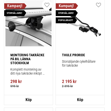
Lägg till i favoriter
Lägg till
STORSÄLJARE!
STORSÄLJARE!
POPULÄRAST!
MONTERING TAKRÄCKE 
THULE PRORIDE
PÅ BIL LÄNNA 
Storsäljande cykelhållare 
STOCKHOLM
för takräcke
Komplett montering av 
ditt nya takräcke inköpt 
från takbox.se inklusive 
298
kr
2 195
kr
montering på din bil.
595
kr
2 395
kr