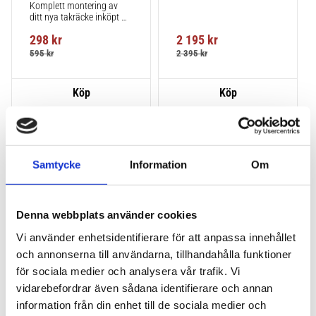
Komplett montering av 
ditt nya takräcke inköpt 
från takbox.se inklusive 
298
kr
2 195
kr
montering på din bil.
595
kr
2 395
kr
Lägg till i favoriter
Lägg till
VÅR FAVORIT!
HALVA PRISET!
Samtycke
Information
Om
Denna webbplats använder cookies
Vi använder enhetsidentifierare för att anpassa innehållet
och annonserna till användarna, tillhandahålla funktioner
för sociala medier och analysera vår trafik. Vi
THULE PRORIDE BLACK
THULE DOCKGLIDE
vidarebefordrar även sådana identifierare och annan
Storsäljande 
Horisontell kajakhållare
takcykelhållare 
information från din enhet till de sociala medier och