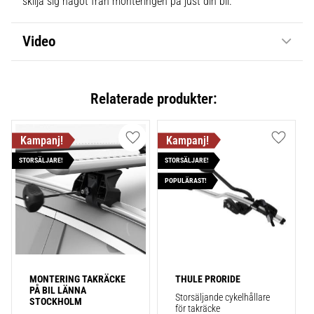
skilja sig något från monteringen på just din bil.
Video
Relaterade produkter:
Lägg till i favoriter
Lägg till
STORSÄLJARE!
STORSÄLJARE!
POPULÄRAST!
MONTERING TAKRÄCKE 
THULE PRORIDE
PÅ BIL LÄNNA 
Storsäljande cykelhållare 
STOCKHOLM
för takräcke