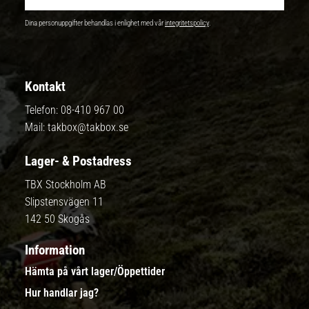
Dina personuppgifter behandlas i enlighet med vår
integritetspolicy
.
Kontakt
Telefon:
08-410 967 00
Mail:
takbox@takbox.se
Lager- & Postadress
TBX Stockholm AB
Slipstensvägen 11
142 50 Skogås
Information
Hämta på vårt lager/Öppettider
Hur handlar jag?