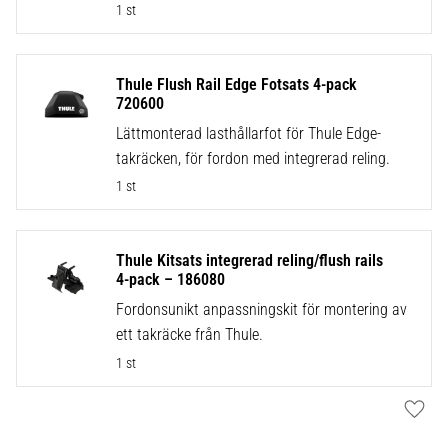
1 st
Thule Flush Rail Edge Fotsats 4-pack
720600
Lättmonterad lasthållarfot för Thule Edge-
takräcken, för fordon med integrerad reling.
1 st
Thule Kitsats integrerad reling/flush rails
4-pack – 186080
Fordonsunikt anpassningskit för montering av
ett takräcke från Thule.
1 st
Lägg t