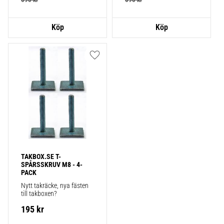
Lägg till i favoriter
TAKBOX.SE T-
SPÅRSSKRUV M8 - 4-
PACK
Nytt takräcke, nya fästen 
till takboxen?
195
kr