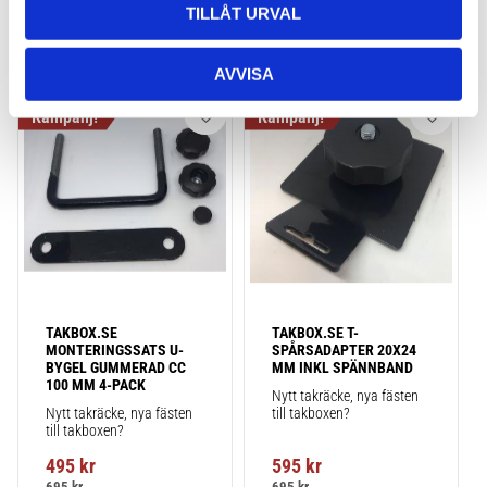
TILLÅT URVAL
AVVISA
Lägg till i favoriter
Lägg till
TAKBOX.SE 
TAKBOX.SE T-
MONTERINGSSATS U-
SPÅRSADAPTER 20X24 
BYGEL GUMMERAD CC 
MM INKL SPÄNNBAND
100 MM 4-PACK
Nytt takräcke, nya fästen 
Nytt takräcke, nya fästen 
till takboxen?
till takboxen?
495
kr
595
kr
695
kr
695
kr