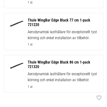
1 st
Thule WingBar Edge Black 77 cm 1-pack
721220
Aerodynamisk lasthållare för exceptionellt tyst
körning och enkel installation av tillbehör.
1 st
Thule WingBar Edge Black 86 cm 1-pack
721320
Aerodynamisk lasthållare för exceptionellt tyst
körning och enkel installation av tillbehör.
1 st
Lägg t