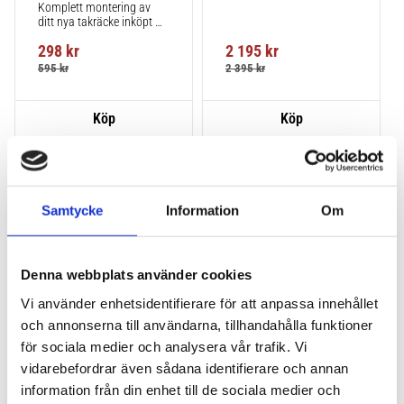
Komplett montering av 
ditt nya takräcke inköpt 
från takbox.se inklusive 
298
kr
2 195
kr
montering på din bil.
595
kr
2 395
kr
Lägg till i favoriter
Lägg till
VÅR FAVORIT!
HALVA PRISET!
Samtycke
Information
Om
Denna webbplats använder cookies
Vi använder enhetsidentifierare för att anpassa innehållet
och annonserna till användarna, tillhandahålla funktioner
för sociala medier och analysera vår trafik. Vi
THULE PRORIDE BLACK
THULE DOCKGLIDE
vidarebefordrar även sådana identifierare och annan
Storsäljande 
Horisontell kajakhållare
takcykelhållare 
information från din enhet till de sociala medier och