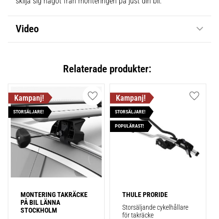
skilja sig något från monteringen på just din bil.
Video
Relaterade produkter:
Lägg till i favoriter
Lägg till
STORSÄLJARE!
STORSÄLJARE!
POPULÄRAST!
MONTERING TAKRÄCKE 
THULE PRORIDE
PÅ BIL LÄNNA 
Storsäljande cykelhållare 
STOCKHOLM
för takräcke