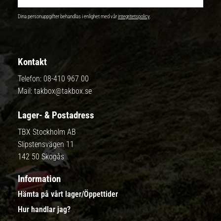
Dina personuppgifter behandlas i enlighet med vår
integritetspolicy
.
Kontakt
Telefon:
08-410 967 00
Mail:
takbox@takbox.se
Lager- & Postadress
TBX Stockholm AB
Slipstensvägen 11
142 50 Skogås
Information
Hämta på vårt lager/Öppettider
Hur handlar jag?