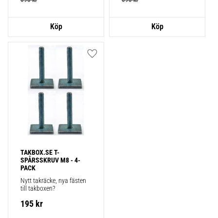
Lägg till i favoriter
TAKBOX.SE T-
SPÅRSSKRUV M8 - 4-
PACK
Nytt takräcke, nya fästen 
till takboxen?
195
kr