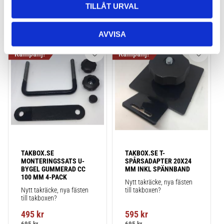
TILLÅT URVAL
AVVISA
Lägg till i favoriter
Lägg till
TAKBOX.SE 
TAKBOX.SE T-
MONTERINGSSATS U-
SPÅRSADAPTER 20X24 
BYGEL GUMMERAD CC 
MM INKL SPÄNNBAND
100 MM 4-PACK
Nytt takräcke, nya fästen 
Nytt takräcke, nya fästen 
till takboxen?
till takboxen?
495
kr
595
kr
695
kr
695
kr