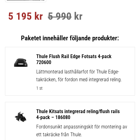
5 195
kr
5 990
kr
Nedsatt pris:
Ordinarie pris:
Thule Flush Rail Edge Fotsats 4-pack
720600
Lättmonterad lasthållarfot för Thule Edge-
takräcken, för fordon med integrerad reling.
1 st
Thule Kitsats integrerad reling/flush rails
4-pack – 186080
Fordonsunikt anpassningskit för montering av
ett takräcke från Thule.