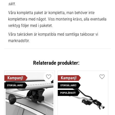
sätt.
Våra kompletta paket är kompletta, man behöver inte
komplettera med något. Viss montering krävs, alla eventuella
verktyg följer med i paketet.
Våra takräcken är kompatibla med samtliga takboxar vi
marknadsför.
Relaterade produkter:
Lägg till i favoriter
Lägg till
STORSÄLJARE!
STORSÄLJARE!
POPULÄRAST!