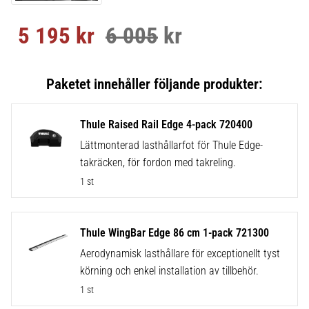
5 195
kr
6 005
kr
Nedsatt pris:
Ordinarie pris:
Thule Raised Rail Edge 4-pack 720400
Lättmonterad lasthållarfot för Thule Edge-
takräcken, för fordon med takreling.
1 st
Thule WingBar Edge 86 cm 1-pack 721300
Aerodynamisk lasthållare för exceptionellt tyst
körning och enkel installation av tillbehör.
1 st