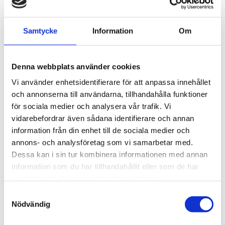
THULE PRORIDE BLACK
THULE DOCKGLIDE
Samtycke
Information
Om
Storsäljande 
Horisontell kajakhållare
takcykelhållare 
2 395
kr
1 495
kr
Denna webbplats använder cookies
2 595
kr
3 145
kr
Vi använder enhetsidentifierare för att anpassa innehållet
och annonserna till användarna, tillhandahålla funktioner
för sociala medier och analysera vår trafik. Vi
vidarebefordrar även sådana identifierare och annan
Lägg till i favoriter
Lägg till
information från din enhet till de sociala medier och
annons- och analysföretag som vi samarbetar med.
POPULÄRAST!
Dessa kan i sin tur kombinera informationen med annan
information som du har tillhandahållit eller som de har
samlat in när du har använt deras tjänster.
S
Nödvändig
a
m