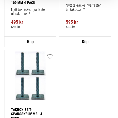
100 MM 4-PACK
Nytt takräcke, nya fästen 
Nytt takräcke, nya fästen 
till takboxen?
till takboxen?
495
kr
595
kr
695
kr
695
kr
Lägg till i favoriter
TAKBOX.SE T-
SPÅRSSKRUV M8 - 4-