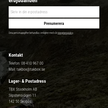
erbjudanden
Prenumerera
Dina personuppgifter behandlas i enlighet med vår
integritetspolicy
.
Kontakt
Telefon:
08-410 967 00
Mail:
takbox@takbox.se
Lager- & Postadress
TBX Stockholm AB
Slipstensvägen 11
142 50 Skogås