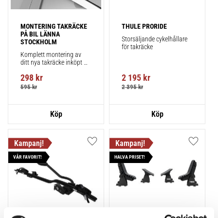
MONTERING TAKRÄCKE 
THULE PRORIDE
PÅ BIL LÄNNA 
Storsäljande cykelhållare 
STOCKHOLM
för takräcke
Komplett montering av 
ditt nya takräcke inköpt 
från takbox.se inklusive 
298
kr
2 195
kr
montering på din bil.
595
kr
2 395
kr
Lägg till i favoriter
Lägg till
VÅR FAVORIT!
HALVA PRISET!