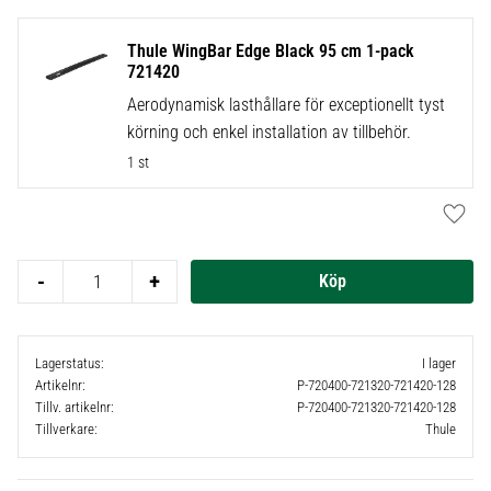
Thule WingBar Edge Black 95 cm 1-pack
721420
Aerodynamisk lasthållare för exceptionellt tyst
körning och enkel installation av tillbehör.
1 st
Lägg t
-
+
Lagerstatus
I lager
Artikelnr
P-720400-721320-721420-128
Tillv. artikelnr
P-720400-721320-721420-128
Tillverkare
Thule