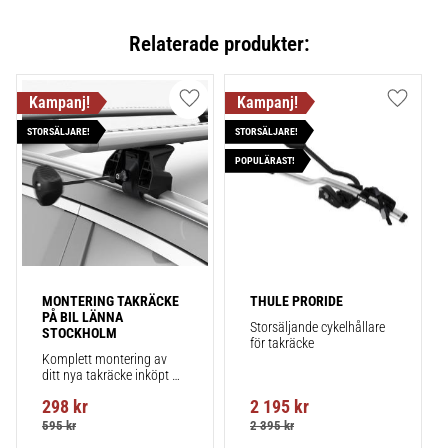
Relaterade produkter:
Lägg till i favoriter
Lägg till
STORSÄLJARE!
STORSÄLJARE!
POPULÄRAST!
MONTERING TAKRÄCKE 
THULE PRORIDE
PÅ BIL LÄNNA 
Storsäljande cykelhållare 
STOCKHOLM
för takräcke
Komplett montering av 
ditt nya takräcke inköpt 
från takbox.se inklusive 
298
kr
2 195
kr
montering på din bil.
595
kr
2 395
kr