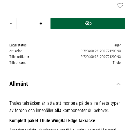
Lägg t
-
+
Lagerstatus
I lager
Artikelnr
P-720400-721200-721200-93
Tillv. artikelnr
P-720400-721200-721200-93
Tillverkare
Thule
Allmänt
Thules takräcken är lätta att montera på de allra flesta typer
av fordon och innehåller
alla
komponenter du behöver.
Komplett paket Thule WingBar Edge takräcke