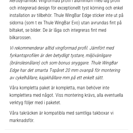
Aerodynamiskt vingformad profil i aluminium med låg profil
och integrerad design för exceptionellt tyst körning och enkel
installation av tillbehör. Thule WingBar Edge sticker inte ut på
sidorna (som t ex Thule WingBar Evo) utan avrundas fint på
biltaket, se bilder. De är låga och integreras fint med
bilkarossen.
Vi rekommenderar alltid vingformad profil. Jämfört med
fyrkantsprofilen är den betydligt tystare, miljövänligare
(bränslesnålare) och som bonus snyggare. Thule WingBar
Edge har det smarta T-spåret 20 mm ovanpå för montering
av cykelhållare, kajakhållare mm på ett enkelt sätt.
Våra kompletta paket är kompletta, man behöver inte
komplettera med något. Viss montering krävs, alla eventuella
verktyg följer med i paketet.
Våra takräcken är kompatibla med samtliga takboxar vi
marknadsför.