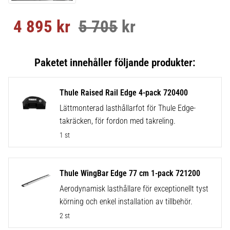
4 895
kr
5 705
kr
Nedsatt pris:
Ordinarie pris:
Thule Raised Rail Edge 4-pack 720400
Lättmonterad lasthållarfot för Thule Edge-
takräcken, för fordon med takreling.
1 st
Thule WingBar Edge 77 cm 1-pack 721200
Aerodynamisk lasthållare för exceptionellt tyst
körning och enkel installation av tillbehör.
2 st