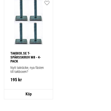
Lägg till i favoriter
TAKBOX.SE T-
SPÅRSSKRUV M8 - 4-
PACK
Nytt takräcke, nya fästen 
till takboxen?
195
kr