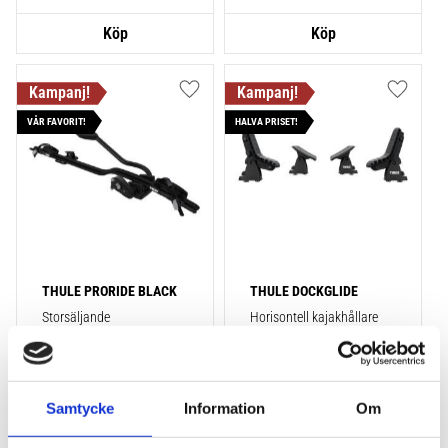
Lägg till i favoriter
Lägg till
VÅR FAVORIT!
HALVA PRISET!
THULE PRORIDE BLACK
THULE DOCKGLIDE
Storsäljande 
Horisontell kajakhållare
takcykelhållare 
2 395
kr
1 495
kr
2 595
kr
3 145
kr
Samtycke
Information
Om