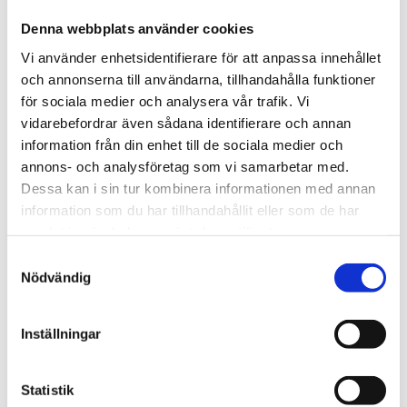
Denna webbplats använder cookies
Lägg till i favoriter
Lägg till
Vi använder enhetsidentifierare för att anpassa innehållet
POPULÄRAST!
och annonserna till användarna, tillhandahålla funktioner
för sociala medier och analysera vår trafik. Vi
vidarebefordrar även sådana identifierare och annan
information från din enhet till de sociala medier och
annons- och analysföretag som vi samarbetar med.
Dessa kan i sin tur kombinera informationen med annan
information som du har tillhandahållit eller som de har
THULE DOCKGRIP
THULE HULL-A-PORT 
samlat in när du har använt deras tjänster.
XTR
Horisontell kajakhållare
S
J-formad kajakhållare
Nödvändig
a
2 495
kr
2 795
kr
m
2 725
kr
3 795
kr
t
Inställningar
y
c
k
Statistik