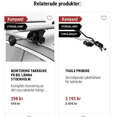
Relaterade produkter:
Lägg till i favoriter
Lägg till
STORSÄLJARE!
STORSÄLJARE!
POPULÄRAST!
MONTERING TAKRÄCKE 
THULE PRORIDE
PÅ BIL LÄNNA 
Storsäljande cykelhållare 
STOCKHOLM
för takräcke
Komplett montering av 
ditt nya takräcke inköpt 
från takbox.se inklusive 
298
kr
2 195
kr
montering på din bil.
595
kr
2 395
kr