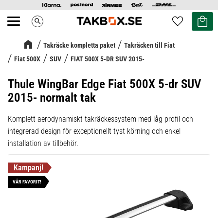
Kundvag
Favoriter
search
Meny
Takräcke kompletta paket
Takräcken till Fiat
Fiat 500X
SUV
FIAT 500X 5-DR SUV 2015-
Thule WingBar Edge Fiat 500X 5-dr SUV
2015- normalt tak
Komplett aerodynamiskt takräckessystem med låg profil och
integrerad design för exceptionellt tyst körning och enkel
installation av tillbehör.
VÅR FAVORIT!