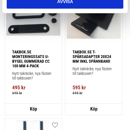
AVVISA
TAKBOX.SE 
TAKBOX.SE T-
MONTERINGSSATS U-
SPÅRSADAPTER 20X24 
BYGEL GUMMERAD CC 
MM INKL SPÄNNBAND
100 MM 4-PACK
Nytt takräcke, nya fästen 
Nytt takräcke, nya fästen 
till takboxen?
till takboxen?
495
kr
595
kr
695
kr
695
kr
Lägg till i favoriter