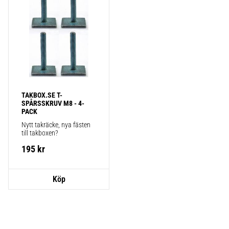
TAKBOX.SE T-
SPÅRSSKRUV M8 - 4-
PACK
Nytt takräcke, nya fästen 
till takboxen?
195
kr