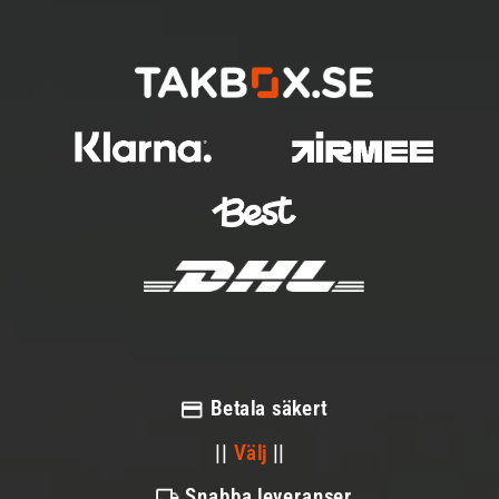
Betala säkert
||
Välj
||
Snabba leveranser