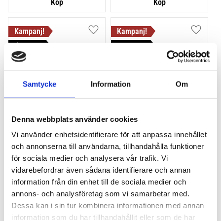
Lägg till i favoriter
Lägg till
VÅR FAVORIT!
HALVA PRISET!
Samtycke
Information
Om
Denna webbplats använder cookies
THULE PRORIDE BLACK
THULE DOCKGLIDE
Vi använder enhetsidentifierare för att anpassa innehållet
Storsäljande 
Horisontell kajakhållare
och annonserna till användarna, tillhandahålla funktioner
takcykelhållare 
för sociala medier och analysera vår trafik. Vi
2 395
kr
1 495
kr
vidarebefordrar även sådana identifierare och annan
2 595
kr
3 145
kr
information från din enhet till de sociala medier och
annons- och analysföretag som vi samarbetar med.
Dessa kan i sin tur kombinera informationen med annan
information som du har tillhandahållit eller som de har