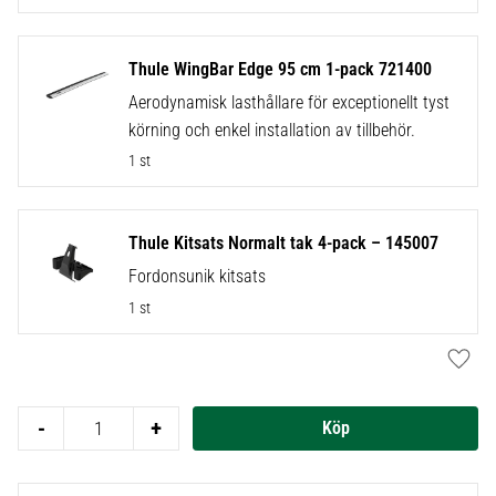
Thule WingBar Edge 95 cm 1-pack 721400
Aerodynamisk lasthållare för exceptionellt tyst
körning och enkel installation av tillbehör.
1 st
Thule Kitsats Normalt tak 4-pack – 145007
Fordonsunik kitsats
1 st
Lägg t
-
+