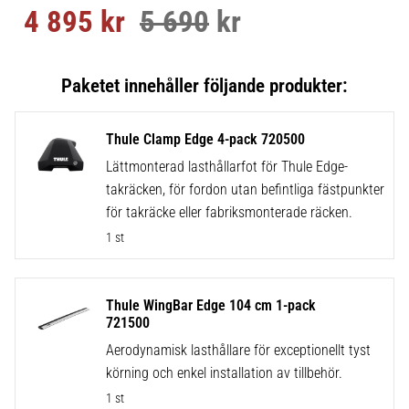
4 895
kr
5 690
kr
Nedsatt pris:
Ordinarie pris:
Thule Clamp Edge 4-pack 720500
Lättmonterad lasthållarfot för Thule Edge-
takräcken, för fordon utan befintliga fästpunkter
för takräcke eller fabriksmonterade räcken.
1 st
Thule WingBar Edge 104 cm 1-pack
721500
Aerodynamisk lasthållare för exceptionellt tyst
körning och enkel installation av tillbehör.
1 st