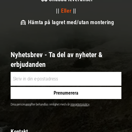
||
Eller
||
Hämta på lagret med/utan montering
Nyhetsbrev - Ta del av nyheter &
erbjudanden
Prenumerera
Dina personuppgifter behandlas i enlighet med vår
integritetspolicy
.
Kontakt