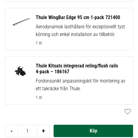
Thule WingBar Edge 95 cm 1-pack 721400
Aerodynamisk lasthållare för exceptionellt tyst
körning och enkel installation av tillbehör.
1 st
Thule Kitsats integrerad reling/flush rails
4-pack – 186167
Fordonsunikt anpassningskit för montering av
ett takräcke från Thule.
1 st
Lägg t
-
+