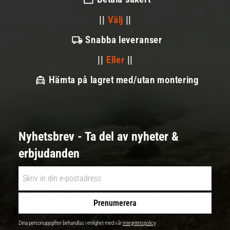
||
Välj
||
Snabba leveranser
||
Eller
||
Hämta på lagret med/utan montering
Nyhetsbrev - Ta del av nyheter &
erbjudanden
Prenumerera
Dina personuppgifter behandlas i enlighet med vår
integritetspolicy
.