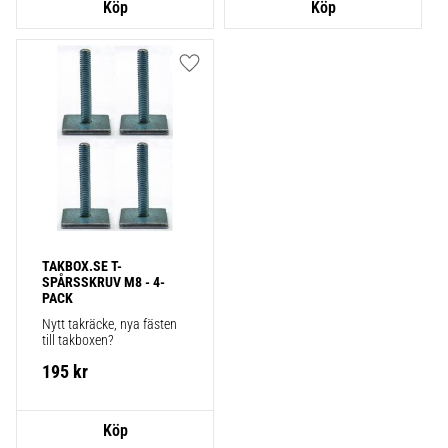
Lägg till i favoriter
TAKBOX.SE T-
SPÅRSSKRUV M8 - 4-
PACK
Nytt takräcke, nya fästen 
till takboxen?
195
kr