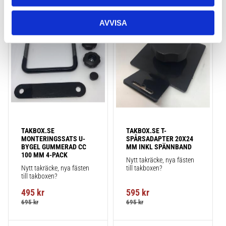
AVVISA
Lägg till i favoriter
Lägg till
TAKBOX.SE 
TAKBOX.SE T-
MONTERINGSSATS U-
SPÅRSADAPTER 20X24 
BYGEL GUMMERAD CC 
MM INKL SPÄNNBAND
100 MM 4-PACK
Nytt takräcke, nya fästen 
Nytt takräcke, nya fästen 
till takboxen?
till takboxen?
495
kr
595
kr
695
kr
695
kr