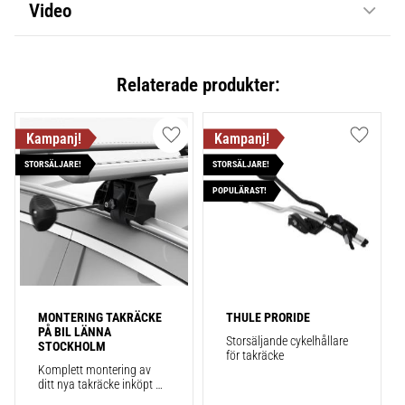
Video
Relaterade produkter:
Lägg till i favoriter
Lägg till
STORSÄLJARE!
STORSÄLJARE!
POPULÄRAST!
MONTERING TAKRÄCKE 
THULE PRORIDE
PÅ BIL LÄNNA 
Storsäljande cykelhållare 
STOCKHOLM
för takräcke
Komplett montering av 
ditt nya takräcke inköpt 
från takbox.se inklusive 