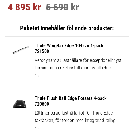
4 895
kr
5 690
kr
Nedsatt pris:
Ordinarie pris:
Thule WingBar Edge 104 cm 1-pack
721500
Aerodynamisk lasthållare för exceptionellt tyst
körning och enkel installation av tillbehör.
1 st
Thule Flush Rail Edge Fotsats 4-pack
720600
Lättmonterad lasthållarfot för Thule Edge-
takräcken, för fordon med integrerad reling.
1 st