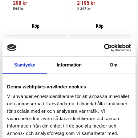
298
kr
2 195
kr
montering på din bil.
595
kr
2 395
kr
Lägg till i favoriter
Lägg till
VÅR FAVORIT!
HALVA PRISET!
Samtycke
Information
Om
Denna webbplats använder cookies
Vi använder enhetsidentifierare för att anpassa innehållet
och annonserna till användarna, tillhandahålla funktioner
THULE PRORIDE BLACK
THULE DOCKGLIDE
för sociala medier och analysera vår trafik. Vi
Storsäljande 
Horisontell kajakhållare
vidarebefordrar även sådana identifierare och annan
takcykelhållare 
information från din enhet till de sociala medier och
2 395
kr
1 495
kr
annons- och analysföretag som vi samarbetar med.
2 595
kr
3 145
kr