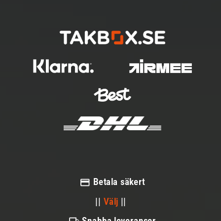
Betala säkert
||
Välj
||
Snabba leveranser