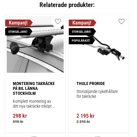
Relaterade produkter:
Lägg till i favoriter
Lägg till
STORSÄLJARE!
STORSÄLJARE!
POPULÄRAST!
MONTERING TAKRÄCKE 
THULE PRORIDE
PÅ BIL LÄNNA 
Storsäljande cykelhållare 
STOCKHOLM
för takräcke
Komplett montering av 
ditt nya takräcke inköpt 
från takbox.se inklusive 
298
kr
2 195
kr
montering på din bil.
595
kr
2 395
kr