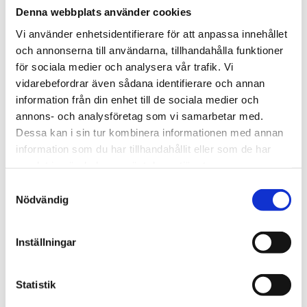
Denna webbplats använder cookies
Lägg till i favoriter
Lägg till
Vi använder enhetsidentifierare för att anpassa innehållet
POPULÄRAST!
och annonserna till användarna, tillhandahålla funktioner
för sociala medier och analysera vår trafik. Vi
vidarebefordrar även sådana identifierare och annan
information från din enhet till de sociala medier och
annons- och analysföretag som vi samarbetar med.
Dessa kan i sin tur kombinera informationen med annan
information som du har tillhandahållit eller som de har
THULE DOCKGRIP
THULE HULL-A-PORT 
XTR
samlat in när du har använt deras tjänster.
Horisontell kajakhållare
J-formad kajakhållare
S
Nödvändig
2 495
kr
2 795
kr
a
2 725
kr
3 795
kr
m
t
Inställningar
y
c
k
Statistik
Lägg till i favoriter
Lägg till
e