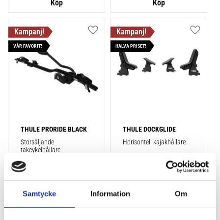
Lägg till i favoriter
Lägg till
VÅR FAVORIT!
HALVA PRISET!
THULE PRORIDE BLACK
THULE DOCKGLIDE
Storsäljande 
Horisontell kajakhållare
takcykelhållare 
2 395
kr
1 495
kr
2 595
kr
3 145
kr
Samtycke
Information
Om