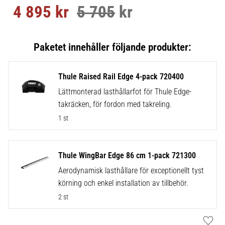
4 895
kr
5 705
kr
Nedsatt pris:
Ordinarie pris:
Thule Raised Rail Edge 4-pack 720400
Lättmonterad lasthållarfot för Thule Edge-
takräcken, för fordon med takreling.
1 st
Thule WingBar Edge 86 cm 1-pack 721300
Aerodynamisk lasthållare för exceptionellt tyst
körning och enkel installation av tillbehör.
2 st