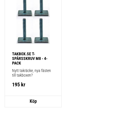
TAKBOX.SE T-
SPÅRSSKRUV M8 - 4-
PACK
Nytt takräcke, nya fästen 
till takboxen?
195
kr