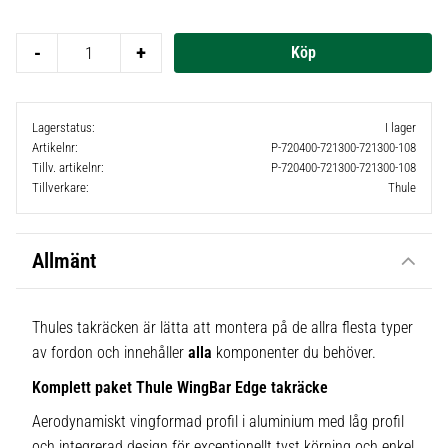
Lägg t
-
+
Lagerstatus
I lager
Artikelnr
P-720400-721300-721300-108
Tillv. artikelnr
P-720400-721300-721300-108
Tillverkare
Thule
Allmänt
Thules takräcken är lätta att montera på de allra flesta typer
av fordon och innehåller
alla
komponenter du behöver.
Komplett paket Thule WingBar Edge takräcke
Aerodynamiskt vingformad profil i aluminium med låg profil
och integrerad design för exceptionellt tyst körning och enkel