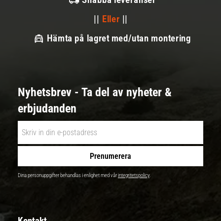
||
Eller
||
Hämta på lagret med/utan montering
Nyhetsbrev - Ta del av nyheter &
erbjudanden
Prenumerera
Dina personuppgifter behandlas i enlighet med vår
integritetspolicy
.
Kontakt