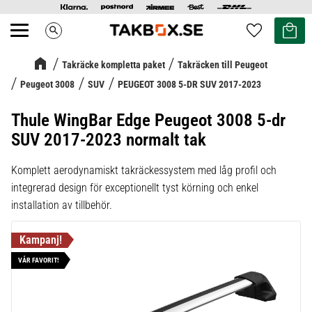
Kundvag
Favoriter
search
Meny
Takräcke kompletta paket
Takräcken till Peugeot
Peugeot 3008
SUV
PEUGEOT 3008 5-DR SUV 2017-2023
Thule WingBar Edge Peugeot 3008 5-dr
SUV 2017-2023 normalt tak
Komplett aerodynamiskt takräckessystem med låg profil och
integrerad design för exceptionellt tyst körning och enkel
installation av tillbehör.
VÅR FAVORIT!