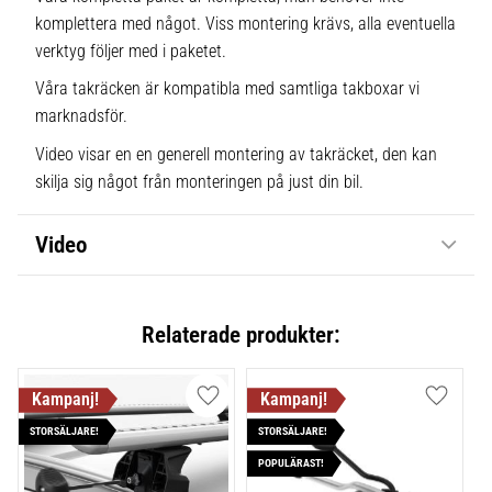
komplettera med något. Viss montering krävs, alla eventuella
verktyg följer med i paketet.
Våra takräcken är kompatibla med samtliga takboxar vi
marknadsför.
Video visar en en generell montering av takräcket, den kan
skilja sig något från monteringen på just din bil.
Video
Relaterade produkter:
Lägg till i favoriter
Lägg till
STORSÄLJARE!
STORSÄLJARE!
POPULÄRAST!