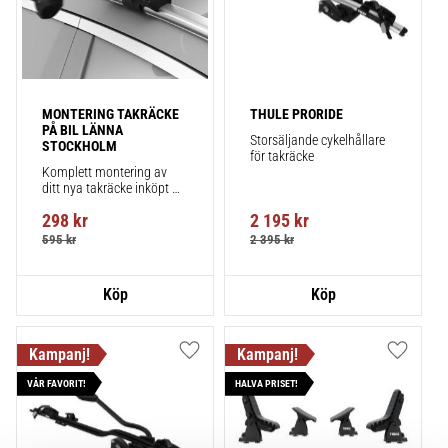
MONTERING TAKRÄCKE 
THULE PRORIDE
PÅ BIL LÄNNA 
Storsäljande cykelhållare 
STOCKHOLM
för takräcke
Komplett montering av 
ditt nya takräcke inköpt 
från takbox.se inklusive 
298
kr
2 195
kr
montering på din bil.
595
kr
2 395
kr
Lägg till i favoriter
Lägg till
VÅR FAVORIT!
HALVA PRISET!