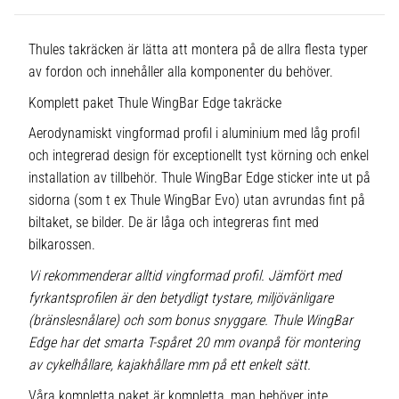
Thules takräcken är lätta att montera på de allra flesta typer
av fordon och innehåller alla komponenter du behöver.
Komplett paket Thule WingBar Edge takräcke
Aerodynamiskt vingformad profil i aluminium med låg profil
och integrerad design för exceptionellt tyst körning och enkel
installation av tillbehör. Thule WingBar Edge sticker inte ut på
sidorna (som t ex Thule WingBar Evo) utan avrundas fint på
biltaket, se bilder. De är låga och integreras fint med
bilkarossen.
Vi rekommenderar alltid vingformad profil. Jämfört med
fyrkantsprofilen är den betydligt tystare, miljövänligare
(bränslesnålare) och som bonus snyggare. Thule WingBar
Edge har det smarta T-spåret 20 mm ovanpå för montering
av cykelhållare, kajakhållare mm på ett enkelt sätt.
Våra kompletta paket är kompletta, man behöver inte