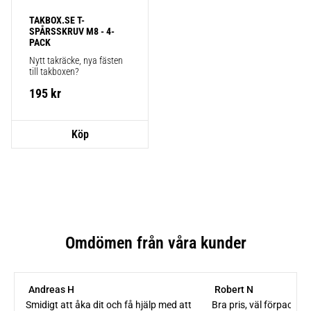
TAKBOX.SE T-
SPÅRSSKRUV M8 - 4-
PACK
Nytt takräcke, nya fästen 
till takboxen?
195
kr