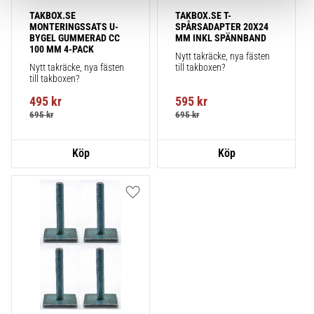
TAKBOX.SE 
TAKBOX.SE T-
MONTERINGSSATS U-
SPÅRSADAPTER 20X24 
BYGEL GUMMERAD CC 
MM INKL SPÄNNBAND
100 MM 4-PACK
Nytt takräcke, nya fästen 
Nytt takräcke, nya fästen 
till takboxen?
till takboxen?
495
kr
595
kr
695
kr
695
kr
Lägg till i favoriter