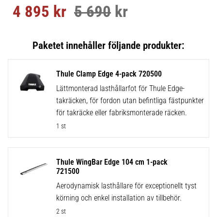
4 895
kr
5 690
kr
Nedsatt pris:
Ordinarie pris:
Thule Clamp Edge 4-pack 720500
Lättmonterad lasthållarfot för Thule Edge-
takräcken, för fordon utan befintliga fästpunkter
för takräcke eller fabriksmonterade räcken.
1 st
Thule WingBar Edge 104 cm 1-pack
721500
Aerodynamisk lasthållare för exceptionellt tyst
körning och enkel installation av tillbehör.
2 st