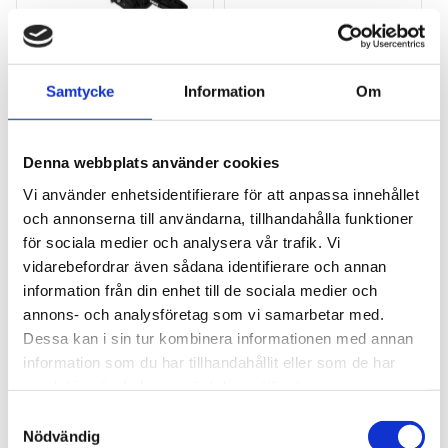
Samtycke
Information
Om
THULE PRORIDE BLACK
THULE DOCKGLIDE
Storsäljande 
Horisontell kajakhållare
takcykelhållare 
Denna webbplats använder cookies
2 395
kr
1 495
kr
Vi använder enhetsidentifierare för att anpassa innehållet
2 595
kr
3 145
kr
och annonserna till användarna, tillhandahålla funktioner
för sociala medier och analysera vår trafik. Vi
vidarebefordrar även sådana identifierare och annan
information från din enhet till de sociala medier och
annons- och analysföretag som vi samarbetar med.
Lägg till i favoriter
Lägg till
Dessa kan i sin tur kombinera informationen med annan
POPULÄRAST!
information som du har tillhandahållit eller som de har
samlat in när du har använt deras tjänster.
S
Nödvändig
a