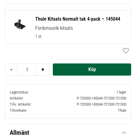
Thule Kitsats Normalt tak 4-pack – 145044
Fordonsunik kitsats
1 st
Lägg t
-
+
Lagerstatus
I lager
Artikelnr
P-720500-145044-721500-721500
Tillv. artikelnr
P-720500-145044-721500-721500
Tillverkare
Thule
Allmänt