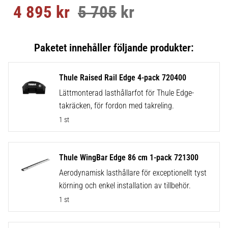
4 895
kr
5 705
kr
Nedsatt pris:
Ordinarie pris:
Thule Raised Rail Edge 4-pack 720400
Lättmonterad lasthållarfot för Thule Edge-
takräcken, för fordon med takreling.
1 st
Thule WingBar Edge 86 cm 1-pack 721300
Aerodynamisk lasthållare för exceptionellt tyst
körning och enkel installation av tillbehör.
1 st