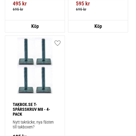
495
kr
595
kr
695
kr
695
kr
Lägg till i favoriter
TAKBOX.SE T-
SPÅRSSKRUV M8 - 4-
PACK
Nytt takräcke, nya fästen 
till takboxen?