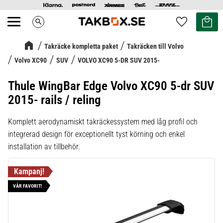
Kundvag
Favoriter
search
Meny
Takräcke kompletta paket
Takräcken till Volvo
Volvo XC90
SUV
VOLVO XC90 5-DR SUV 2015-
Thule WingBar Edge Volvo XC90 5-dr SUV
2015- rails / reling
Komplett aerodynamiskt takräckessystem med låg profil och
integrerad design för exceptionellt tyst körning och enkel
installation av tillbehör.
VÅR FAVORIT!