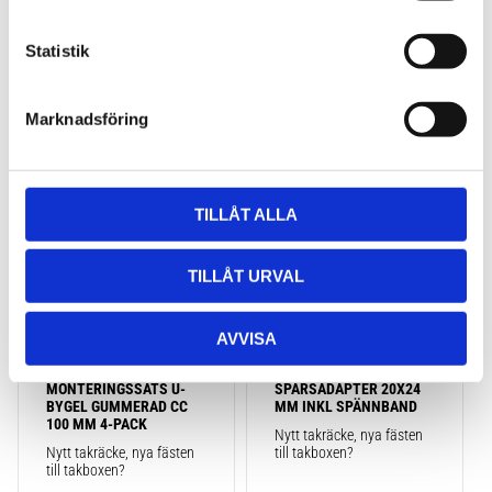
2 495
kr
2 795
kr
c
2 725
kr
3 795
kr
k
Statistik
e
s
Marknadsföring
v
a
Lägg till i favoriter
Lägg till
l
TILLÅT ALLA
TILLÅT URVAL
AVVISA
TAKBOX.SE 
TAKBOX.SE T-
MONTERINGSSATS U-
SPÅRSADAPTER 20X24 
BYGEL GUMMERAD CC 
MM INKL SPÄNNBAND
100 MM 4-PACK
Nytt takräcke, nya fästen 
Nytt takräcke, nya fästen 
till takboxen?
till takboxen?