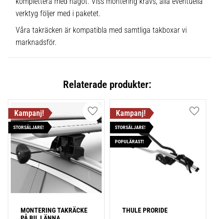
komplettera med något. Viss montering krävs, alla eventuella
verktyg följer med i paketet.
Våra takräcken är kompatibla med samtliga takboxar vi
marknadsför.
Relaterade produkter:
Lägg till i favoriter
Lägg till
STORSÄLJARE!
STORSÄLJARE!
POPULÄRAST!
MONTERING TAKRÄCKE 
THULE PRORIDE
PÅ BIL LÄNNA 