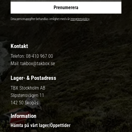
Prenumerera
Dina personuppgifter behandlas i enlighet med vår
integritetspolicy
.
Kontakt
Telefon:
08-410 967 00
Mail:
takbox@takbox.se
Lager- & Postadress
TBX Stockholm AB
Slipstensvägen 11
142 50 Skogås
Information
Hämta på vårt lager/Öppettider