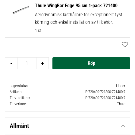
Thule WingBar Edge 95 cm 1-pack 721400
Aerodynamisk lasthållare för exceptionellt tyst
körning och enkel installation av tillbehör.
1 st
Lägg t
-
+
Lagerstatus
I lager
Artikelnr
P-720400-721300-721400-7
Tillv. artikelnr
P-720400-721300-721400-7
Tillverkare
Thule
Allmänt