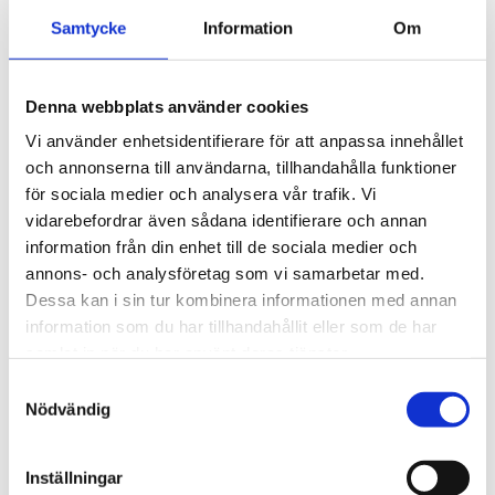
takcykelhållare 
Samtycke
Information
Om
2 395
kr
1 495
kr
2 595
kr
3 145
kr
Denna webbplats använder cookies
Vi använder enhetsidentifierare för att anpassa innehållet
och annonserna till användarna, tillhandahålla funktioner
för sociala medier och analysera vår trafik. Vi
Lägg till i favoriter
Lägg till
vidarebefordrar även sådana identifierare och annan
POPULÄRAST!
information från din enhet till de sociala medier och
annons- och analysföretag som vi samarbetar med.
Dessa kan i sin tur kombinera informationen med annan
information som du har tillhandahållit eller som de har
samlat in när du har använt deras tjänster.
S
Nödvändig
a
THULE DOCKGRIP
THULE HULL-A-PORT 
XTR
m
Horisontell kajakhållare
J-formad kajakhållare
t
Inställningar
y