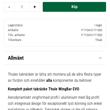
-
+
Lagerstatus
I lager
Artikelnr
P-710410-711300
Tillv. artikelnr
P-710410-711300
Tillverkare
Thule
Allmänt
Thules takräcken är lätta att montera på de allra flesta typer
av fordon och innehåller
alla
komponenter du behöver.
Komplett paket takräcke Thule WingBar EVO
Aerodynamiskt vingformad profil i aluminium med låg profil
och integrerad design för exceptionellt tyst körning och enkel
installation av tillbehör. Takräcket sticker ut lite på sidorna