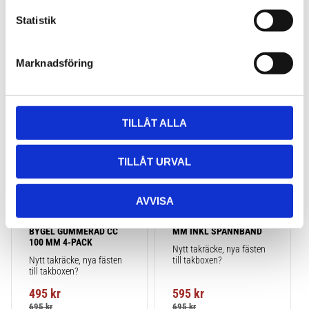
c
k
Statistik
e
s
Marknadsföring
v
Lägg till i favoriter
Lägg till
a
l
TILLÅT ALLA
TILLÅT URVAL
AVVISA
TAKBOX.SE 
TAKBOX.SE T-
MONTERINGSSATS U-
SPÅRSADAPTER 20X24 
BYGEL GUMMERAD CC 
MM INKL SPÄNNBAND
100 MM 4-PACK
Nytt takräcke, nya fästen 
Nytt takräcke, nya fästen 
till takboxen?
till takboxen?
495
kr
595
kr
695
kr
695
kr