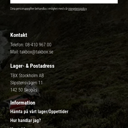
Dina personuppgifter behandlas i enlighet med vår
integritetspolicy
.
Kontakt
Telefon:
08-410 967 00
Mail:
takbox@takbox.se
Lager- & Postadress
TBX Stockholm AB
Slipstensvägen 11
142 50 Skogås
Information
Hämta på vårt lager/Öppettider
Hur handlar jag?