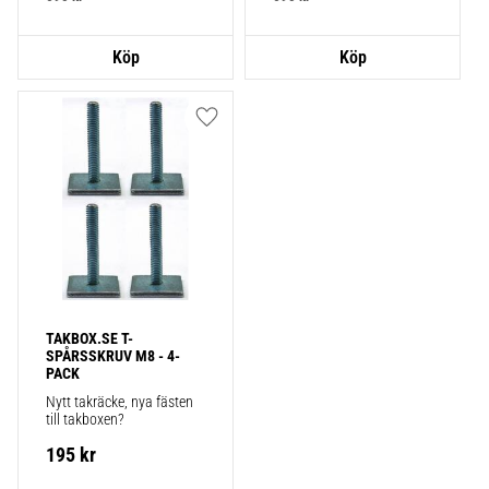
Lägg till i favoriter
TAKBOX.SE T-
SPÅRSSKRUV M8 - 4-
PACK
Nytt takräcke, nya fästen 
till takboxen?
195
kr