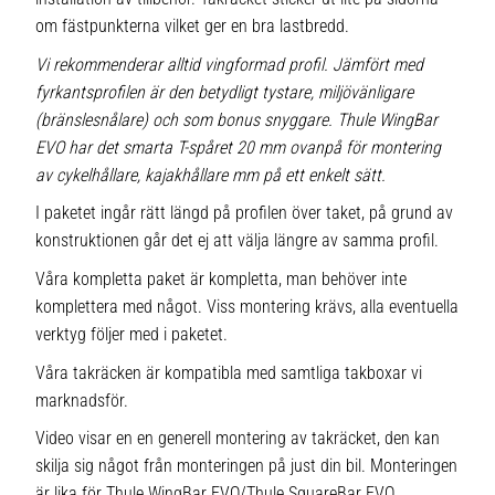
om fästpunkterna vilket ger en bra lastbredd.
Vi rekommenderar alltid vingformad profil. Jämfört med
fyrkantsprofilen är den betydligt tystare, miljövänligare
(bränslesnålare) och som bonus snyggare. Thule WingBar
EVO har det smarta T-spåret 20 mm ovanpå för montering
av cykelhållare, kajakhållare mm på ett enkelt sätt.
I paketet ingår rätt längd på profilen över taket, på grund av
konstruktionen går det ej att välja längre av samma profil.
Våra kompletta paket är kompletta, man behöver inte
komplettera med något. Viss montering krävs, alla eventuella
verktyg följer med i paketet.
Våra takräcken är kompatibla med samtliga takboxar vi
marknadsför.
Video visar en en generell montering av takräcket, den kan
skilja sig något från monteringen på just din bil. Monteringen
är lika för Thule WingBar EVO/Thule SquareBar EVO