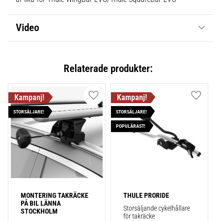
Video
Relaterade produkter:
Lägg till i favoriter
Lägg till
STORSÄLJARE!
STORSÄLJARE!
POPULÄRAST!
MONTERING TAKRÄCKE 
THULE PRORIDE
PÅ BIL LÄNNA 
Storsäljande cykelhållare 
STOCKHOLM
för takräcke