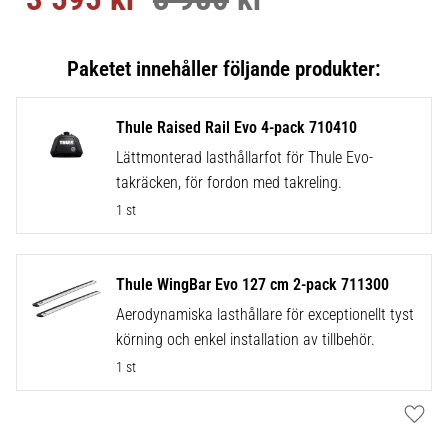
Thule Raised Rail Evo 4-pack 710410
Lättmonterad lasthållarfot för Thule Evo-
takräcken, för fordon med takreling.
1 st
Thule WingBar Evo 127 cm 2-pack 711300
Aerodynamiska lasthållare för exceptionellt tyst
körning och enkel installation av tillbehör.
1 st
Lägg t