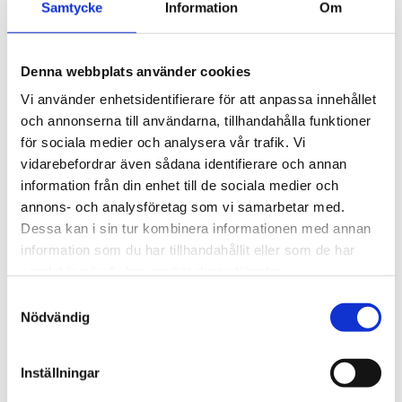
Samtycke
Information
Om
2 395
kr
1 495
kr
2 595
kr
3 145
kr
Denna webbplats använder cookies
Vi använder enhetsidentifierare för att anpassa innehållet
och annonserna till användarna, tillhandahålla funktioner
Lägg till i favoriter
Lägg till
för sociala medier och analysera vår trafik. Vi
POPULÄRAST!
vidarebefordrar även sådana identifierare och annan
information från din enhet till de sociala medier och
annons- och analysföretag som vi samarbetar med.
Dessa kan i sin tur kombinera informationen med annan
information som du har tillhandahållit eller som de har
samlat in när du har använt deras tjänster.
S
THULE DOCKGRIP
THULE HULL-A-PORT 
Nödvändig
a
XTR
Horisontell kajakhållare
m
J-formad kajakhållare
t
Inställningar
2 495
kr
2 795
kr
y
2 725
kr
3 795
kr