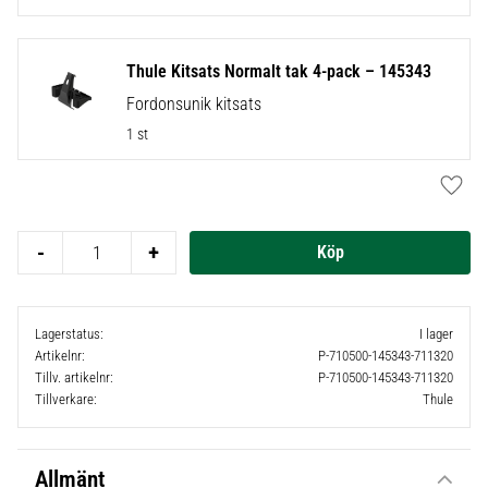
Thule Kitsats Normalt tak 4-pack – 145343
Fordonsunik kitsats
1 st
Lägg t
-
+
Lagerstatus
I lager
Artikelnr
P-710500-145343-711320
Tillv. artikelnr
P-710500-145343-711320
Tillverkare
Thule
Allmänt