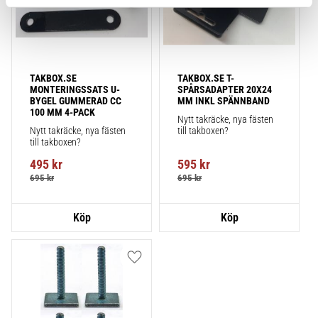
TAKBOX.SE 
TAKBOX.SE T-
MONTERINGSSATS U-
SPÅRSADAPTER 20X24 
BYGEL GUMMERAD CC 
MM INKL SPÄNNBAND
100 MM 4-PACK
Nytt takräcke, nya fästen 
Nytt takräcke, nya fästen 
till takboxen?
till takboxen?
495
kr
595
kr
695
kr
695
kr
Lägg till i favoriter