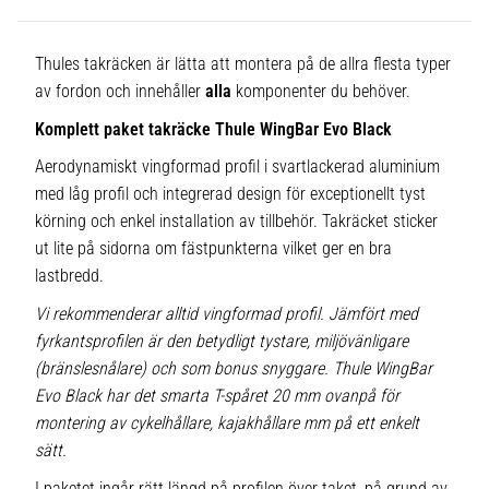
Thules takräcken är lätta att montera på de allra flesta typer
av fordon och innehåller
alla
komponenter du behöver.
Komplett paket takräcke Thule WingBar Evo Black
Aerodynamiskt vingformad profil i svartlackerad aluminium
med låg profil och integrerad design för exceptionellt tyst
körning och enkel installation av tillbehör. Takräcket sticker
ut lite på sidorna om fästpunkterna vilket ger en bra
lastbredd.
Vi rekommenderar alltid vingformad profil. Jämfört med
fyrkantsprofilen är den betydligt tystare, miljövänligare
(bränslesnålare) och som bonus snyggare. Thule WingBar
Evo Black har det smarta T-spåret 20 mm ovanpå för
montering av cykelhållare, kajakhållare mm på ett enkelt
sätt.
I paketet ingår rätt längd på profilen över taket, på grund av