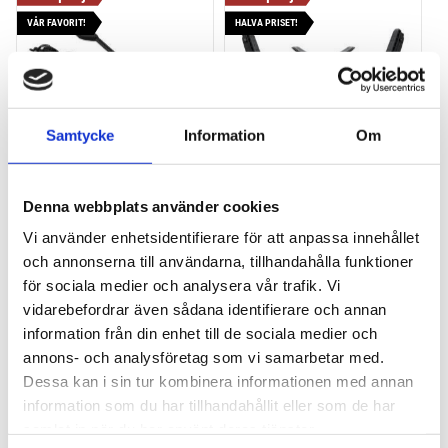
Lägg till i favoriter
Lägg till
VÅR FAVORIT!
HALVA PRISET!
Samtycke
Information
Om
THULE PRORIDE BLACK
THULE DOCKGLIDE
Denna webbplats använder cookies
Storsäljande 
Horisontell kajakhållare
takcykelhållare 
Vi använder enhetsidentifierare för att anpassa innehållet
och annonserna till användarna, tillhandahålla funktioner
2 395
kr
1 495
kr
för sociala medier och analysera vår trafik. Vi
2 595
kr
3 145
kr
vidarebefordrar även sådana identifierare och annan
information från din enhet till de sociala medier och
annons- och analysföretag som vi samarbetar med.
Dessa kan i sin tur kombinera informationen med annan
information som du har tillhandahållit eller som de har
Lägg till i favoriter
Lägg till
samlat in när du har använt deras tjänster.
POPULÄRAST!