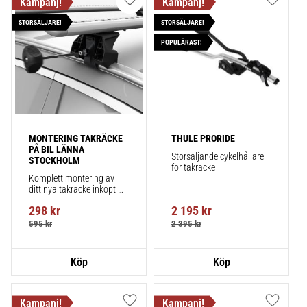
Lägg till i favoriter
Lägg till
STORSÄLJARE!
STORSÄLJARE!
POPULÄRAST!
MONTERING TAKRÄCKE 
THULE PRORIDE
PÅ BIL LÄNNA 
Storsäljande cykelhållare 
STOCKHOLM
för takräcke
Komplett montering av 
ditt nya takräcke inköpt 
från takbox.se inklusive 
298
kr
2 195
kr
montering på din bil.
595
kr
2 395
kr