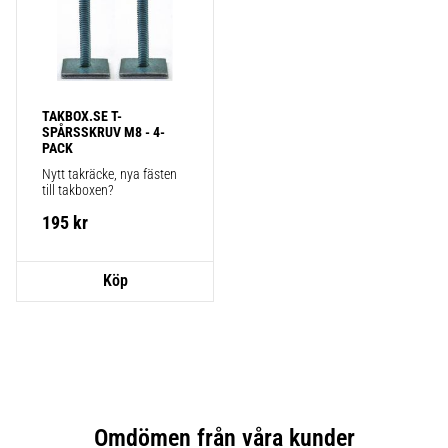
TAKBOX.SE T-
SPÅRSSKRUV M8 - 4-
PACK
Nytt takräcke, nya fästen 
till takboxen?
195
kr