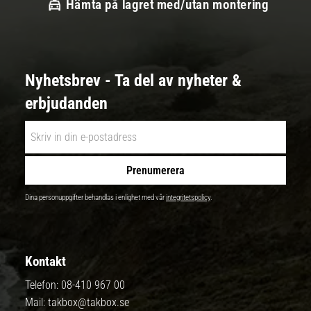
Hämta på lagret med/utan montering
Nyhetsbrev - Ta del av nyheter &
erbjudanden
Prenumerera
Dina personuppgifter behandlas i enlighet med vår
integritetspolicy
.
Kontakt
Telefon:
08-410 967 00
Mail:
takbox@takbox.se