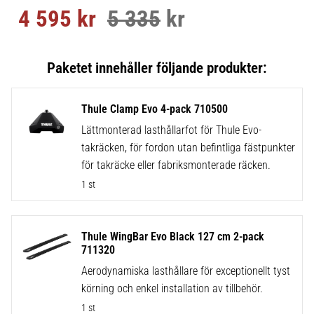
4 595
kr
5 335
kr
Nedsatt pris:
Ordinarie pris:
Thule Clamp Evo 4-pack 710500
Lättmonterad lasthållarfot för Thule Evo-
takräcken, för fordon utan befintliga fästpunkter
för takräcke eller fabriksmonterade räcken.
1 st
Thule WingBar Evo Black 127 cm 2-pack
711320
Aerodynamiska lasthållare för exceptionellt tyst
körning och enkel installation av tillbehör.
1 st