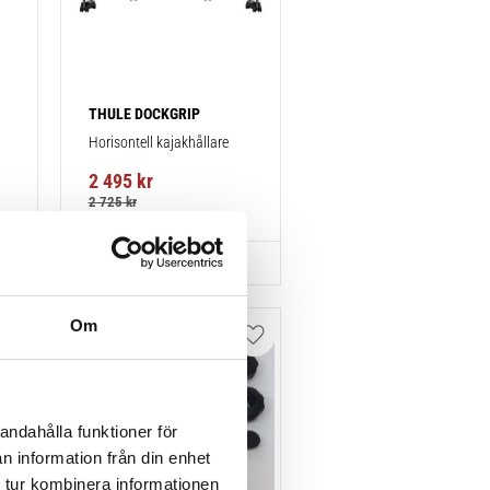
THULE DOCKGRIP
Horisontell kajakhållare
2 495
kr
2 725
kr
Om
Lägg till i favoriter
Lägg till i favoriter
andahålla funktioner för
n information från din enhet
 tur kombinera informationen