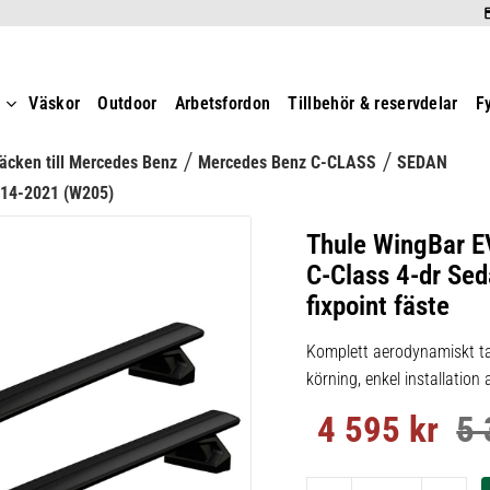
t
Väskor
Outdoor
Arbetsfordon
Tillbehör & reservdelar
F
äcken till Mercedes Benz
Mercedes Benz C-CLASS
SEDAN
14-2021 (W205)
Thule WingBar E
C-Class 4-dr Se
fixpoint fäste
Komplett aerodynamiskt ta
körning, enkel installation
4 595
kr
5 
Nedsatt pris:
Ord