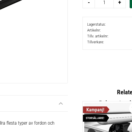
-
+
Lagerstatus
Artikelnr
Tillv. artikelnr
Tillverkare
Relat
STORSÄLJARE!
Thule Fix
lra flesta typer av fordon och
Lättmonter