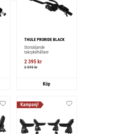
THULE PRORIDE BLACK
Storsäljande 
takcykelhållare 
2 395
kr
2 595
kr
Lägg till i favoriter
Lägg till i favoriter