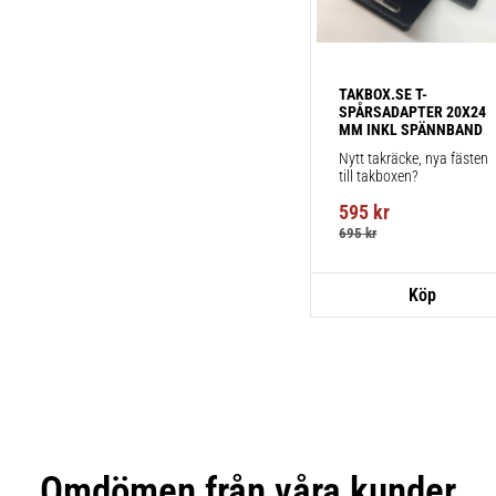
TAKBOX.SE T-
SPÅRSADAPTER 20X24 
MM INKL SPÄNNBAND
Nytt takräcke, nya fästen 
till takboxen?
595
kr
695
kr