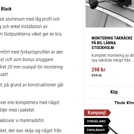
takräcken,
 Black
fästpunkte
rad aluminium med låg profil och
installatio
g och enkel installation av
1 st
 om fästpunkterna vilket ger en bra
MONTERING TAKRÄCKE 
PÅ BIL LÄNNA 
STOCKHOLM
Thule Win
mfört med fyrkantsprofilen är den
Komplett montering av ditt
711320
lare) och som bonus snyggare.
nya takräcke inköpt från 
Aerodynami
takbox.se inklusive 
påret 20 mm ovanpå för montering
298
kr
montering på din bil.
körning och
sätt.
595
kr
1 st
ket, på grund av konstruktionen går
ver inte komplettera med något.
Thule Kit
öljer med i paketet.
Fordonsuni
takräcke f
akboxar vi marknadsför.
STORSÄLJARE!
1 st
ket, den kan skilja sig något från
POPULÄRAST!