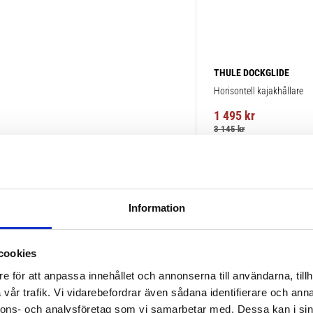
THULE DOCKGLIDE
Horisontell kajakhållare
1 495
kr
3 145
kr
Information
POPULÄRAST!
cookies
e för att anpassa innehållet och annonserna till användarna, tillh
vår trafik. Vi vidarebefordrar även sådana identifierare och anna
nnons- och analysföretag som vi samarbetar med. Dessa kan i sin