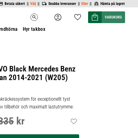
Betala säkert ||
Välj
||
Snabba leveranser ||
Eller
||
Hämta på lagret
Kundvagn
Favoriter
search
yndhörna
Hyr takbox
VO Black Mercedes Benz
dan 2014-2021 (W205)
kräckessystem för exceptionellt tyst
 av tillbehör och maximalt lastutrymme.
335
kr
inarie pris:
Lägg till i favoriter