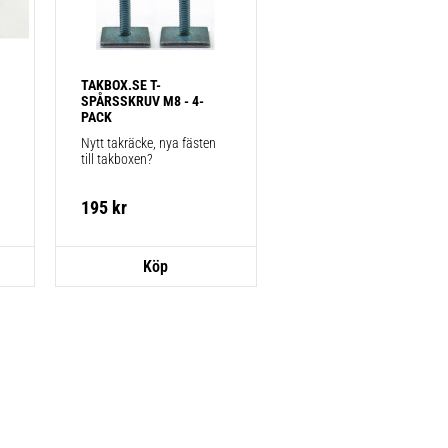
TAKBOX.SE T-
SPÅRSSKRUV M8 - 4-
PACK
Nytt takräcke, nya fästen 
till takboxen?
195
kr