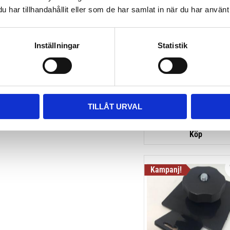
har tillhandahållit eller som de har samlat in när du har använt 
THULE HULL-A-PORT X
Inställningar
Statistik
J-formad kajakhållare
2 795
kr
3 795
kr
TILLÅT URVAL