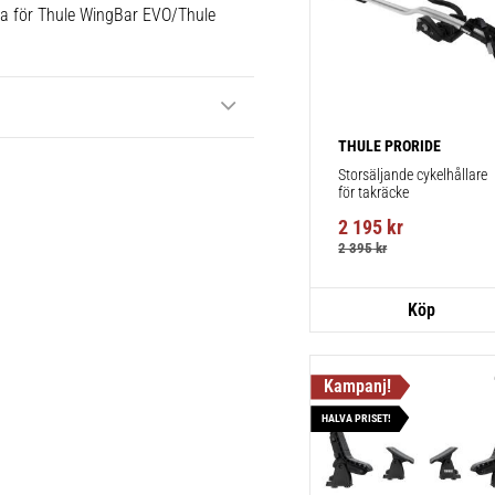
ika för Thule WingBar EVO/Thule
THULE PRORIDE
Storsäljande cykelhållare 
för takräcke
2 195
kr
2 395
kr
HALVA PRISET!