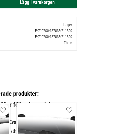
I lager
P-710700-187038-711320
P-710700-187038-711320
Thule
erade produkter:
Lägg till i favoriter
Lägg till i favoriter
point Evo 4-pack 710700
ad lasthållarfot för Thule Evo-