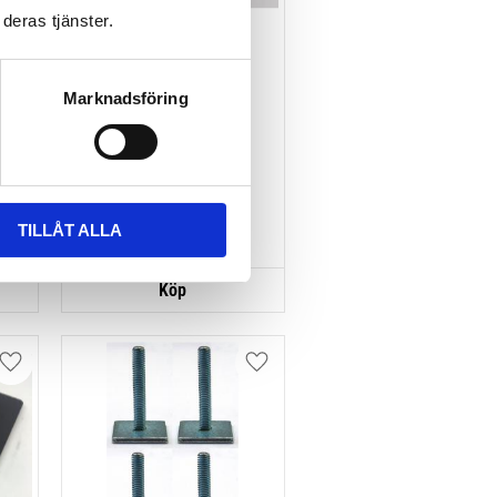
deras tjänster.
TR
TAKBOX.SE 
MONTERINGSSATS U-
Marknadsföring
BYGEL GUMMERAD CC 
100 MM 4-PACK
Nytt takräcke, nya fästen 
till takboxen?
495
kr
695
kr
TILLÅT ALLA
Lägg till i favoriter
Lägg till i favoriter