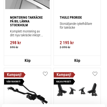
MONTERING TAKRÄCKE 
THULE PRORIDE
PÅ BIL LÄNNA 
Storsäljande cykelhållare 
STOCKHOLM
för takräcke
Komplett montering av 
ditt nya takräcke inköpt 
från takbox.se inklusive 
298
kr
2 195
kr
montering på din bil.
595
kr
2 395
kr
Lägg till i favoriter
Lägg till
VÅR FAVORIT!
HALVA PRISET!