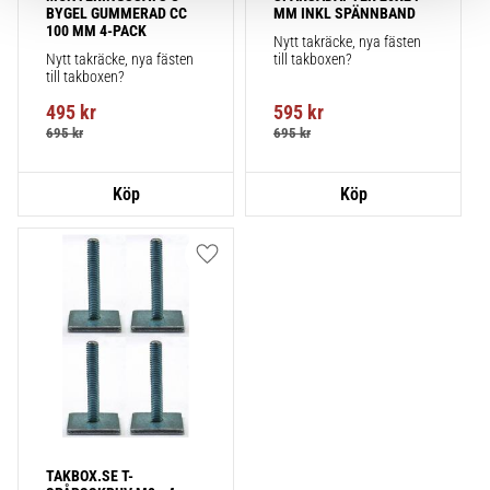
BYGEL GUMMERAD CC 
MM INKL SPÄNNBAND
100 MM 4-PACK
Nytt takräcke, nya fästen 
Nytt takräcke, nya fästen 
till takboxen?
till takboxen?
495
kr
595
kr
695
kr
695
kr
Lägg till i favoriter
TAKBOX.SE T-