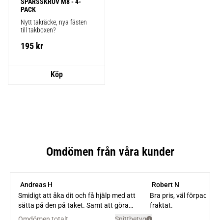
SPÅRSSKRUV M8 - 4-
PACK
Nytt takräcke, nya fästen 
till takboxen?
195
kr