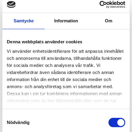
THULE PRORIDE BLACK
THULE DOCKGLIDE
Samtycke
Information
Om
Storsäljande 
Horisontell kajakhållare
takcykelhållare 
2 395
kr
1 495
kr
Denna webbplats använder cookies
2 595
kr
3 145
kr
Vi använder enhetsidentifierare för att anpassa innehållet
och annonserna till användarna, tillhandahålla funktioner
för sociala medier och analysera vår trafik. Vi
vidarebefordrar även sådana identifierare och annan
information från din enhet till de sociala medier och
Lägg till i favoriter
Lägg till
annons- och analysföretag som vi samarbetar med.
POPULÄRAST!
Dessa kan i sin tur kombinera informationen med annan
information som du har tillhandahållit eller som de har
samlat in när du har använt deras tjänster.
S
Nödvändig
a
m