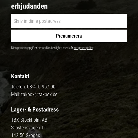
erbjudanden
Prenumerera
Dina personuppgifter behandlas i enlighet med vår
integritetspolicy
.
Kontakt
Telefon:
08-410 967 00
Mail:
takbox@takbox.se
Lager- & Postadress
TBX Stockholm AB
Slipstensvägen 11
142 50 Skogås