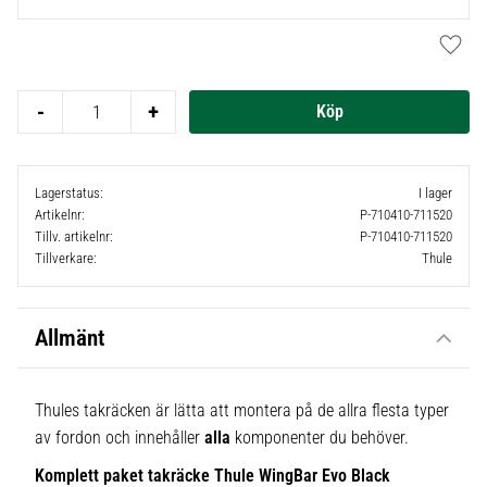
Lägg t
-
+
Lagerstatus
I lager
Artikelnr
P-710410-711520
Tillv. artikelnr
P-710410-711520
Tillverkare
Thule
Allmänt
Thules takräcken är lätta att montera på de allra flesta typer
av fordon och innehåller
alla
komponenter du behöver.
Komplett paket takräcke Thule WingBar Evo Black