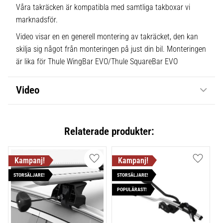
Våra takräcken är kompatibla med samtliga takboxar vi
marknadsför.
Video visar en en generell montering av takräcket, den kan
skilja sig något från monteringen på just din bil. Monteringen
är lika för Thule WingBar EVO/Thule SquareBar EVO
Video
Relaterade produkter:
Lägg till i favoriter
Lägg till
STORSÄLJARE!
STORSÄLJARE!
POPULÄRAST!