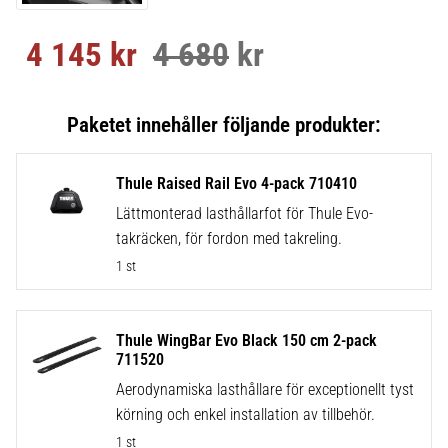
4 145
kr
4 680
kr
Nedsatt pris:
Ordinarie pris:
Thule Raised Rail Evo 4-pack 710410
Lättmonterad lasthållarfot för Thule Evo-
takräcken, för fordon med takreling.
1 st
Thule WingBar Evo Black 150 cm 2-pack
711520
Aerodynamiska lasthållare för exceptionellt tyst
körning och enkel installation av tillbehör.
1 st