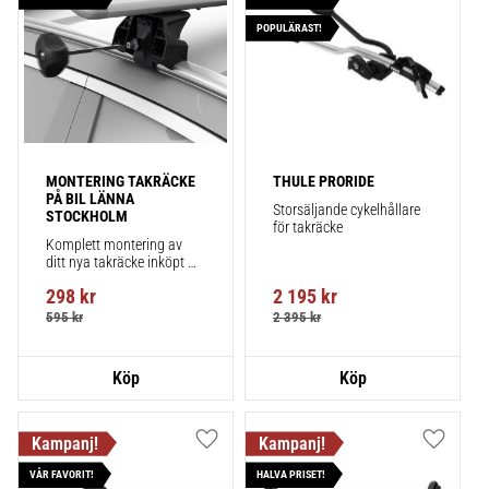
POPULÄRAST!
MONTERING TAKRÄCKE 
THULE PRORIDE
PÅ BIL LÄNNA 
Storsäljande cykelhållare 
STOCKHOLM
för takräcke
Komplett montering av 
ditt nya takräcke inköpt 
från takbox.se inklusive 
298
kr
2 195
kr
montering på din bil.
595
kr
2 395
kr
Lägg till i favoriter
Lägg till
VÅR FAVORIT!
HALVA PRISET!