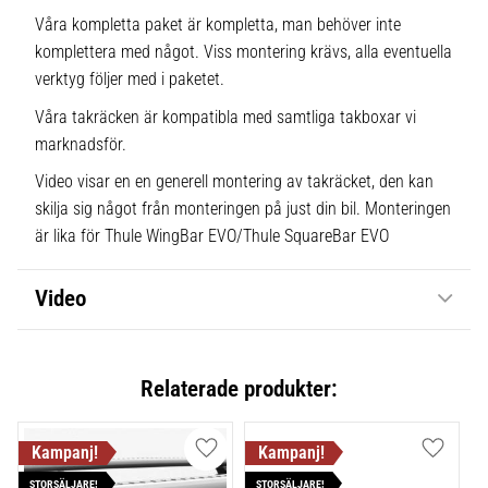
Våra kompletta paket är kompletta, man behöver inte
komplettera med något. Viss montering krävs, alla eventuella
verktyg följer med i paketet.
Våra takräcken är kompatibla med samtliga takboxar vi
marknadsför.
Video visar en en generell montering av takräcket, den kan
skilja sig något från monteringen på just din bil. Monteringen
är lika för Thule WingBar EVO/Thule SquareBar EVO
Video
Relaterade produkter:
Lägg till i favoriter
Lägg till
STORSÄLJARE!
STORSÄLJARE!