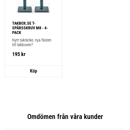
TAKBOX.SE T-
SPÅRSSKRUV M8 - 4-
PACK
Nytt takräcke, nya fästen 
till takboxen?
195
kr