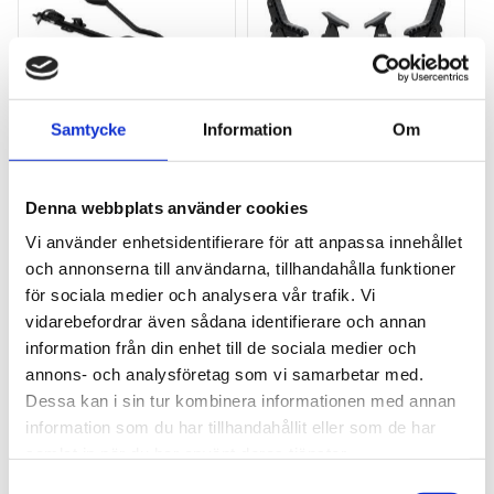
Samtycke
Information
Om
THULE PRORIDE BLACK
THULE DOCKGLIDE
Storsäljande 
Horisontell kajakhållare
Denna webbplats använder cookies
takcykelhållare 
Vi använder enhetsidentifierare för att anpassa innehållet
2 395
kr
1 495
kr
och annonserna till användarna, tillhandahålla funktioner
2 595
kr
3 145
kr
för sociala medier och analysera vår trafik. Vi
vidarebefordrar även sådana identifierare och annan
information från din enhet till de sociala medier och
annons- och analysföretag som vi samarbetar med.
Dessa kan i sin tur kombinera informationen med annan
Lägg till i favoriter
Lägg till
information som du har tillhandahållit eller som de har
POPULÄRAST!
samlat in när du har använt deras tjänster.
S