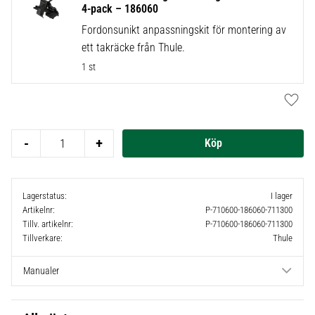
4-pack – 186060
Fordonsunikt anpassningskit för montering av
ett takräcke från Thule.
1 st
Lägg t
-
+
Lagerstatus
I lager
Artikelnr
P-710600-186060-711300
Tillv. artikelnr
P-710600-186060-711300
Tillverkare
Thule
Manualer