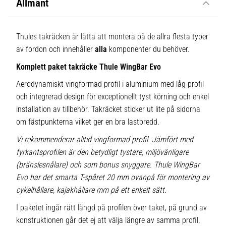
Allmänt
Thules takräcken är lätta att montera på de allra flesta typer
av fordon och innehåller
alla
komponenter du behöver.
Komplett paket takräcke Thule WingBar Evo
Aerodynamiskt vingformad profil i aluminium med låg profil
och integrerad design för exceptionellt tyst körning och enkel
installation av tillbehör. Takräcket sticker ut lite på sidorna
om fästpunkterna vilket ger en bra lastbredd.
Vi rekommenderar alltid vingformad profil. Jämfört med
fyrkantsprofilen är den betydligt tystare, miljövänligare
(bränslesnålare) och som bonus snyggare. Thule WingBar
Evo har det smarta T-spåret 20 mm ovanpå för montering av
cykelhållare, kajakhållare mm på ett enkelt sätt.
I paketet ingår rätt längd på profilen över taket, på grund av
konstruktionen går det ej att välja längre av samma profil.