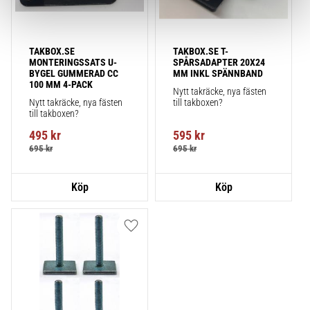
TAKBOX.SE 
TAKBOX.SE T-
MONTERINGSSATS U-
SPÅRSADAPTER 20X24 
BYGEL GUMMERAD CC 
MM INKL SPÄNNBAND
100 MM 4-PACK
Nytt takräcke, nya fästen 
Nytt takräcke, nya fästen 
till takboxen?
till takboxen?
495
kr
595
kr
695
kr
695
kr
Lägg till i favoriter