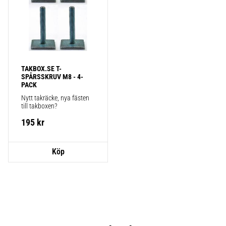
TAKBOX.SE T-
SPÅRSSKRUV M8 - 4-
PACK
Nytt takräcke, nya fästen 
till takboxen?
195
kr