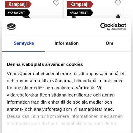
Lägg till i favoriter
Lägg till
VÅR FAVORIT!
HALVA PRISET!
Samtycke
Information
Om
THULE PRORIDE BLACK
THULE DOCKGLIDE
Denna webbplats använder cookies
Storsäljande 
Horisontell kajakhållare
Vi använder enhetsidentifierare för att anpassa innehållet
takcykelhållare 
och annonserna till användarna, tillhandahålla funktioner
2 395
kr
1 495
kr
för sociala medier och analysera vår trafik. Vi
2 595
kr
3 145
kr
vidarebefordrar även sådana identifierare och annan
information från din enhet till de sociala medier och
annons- och analysföretag som vi samarbetar med.
Dessa kan i sin tur kombinera informationen med annan
information som du har tillhandahållit eller som de har
Lägg till i favoriter
Lägg till
samlat in när du har använt deras tjänster.