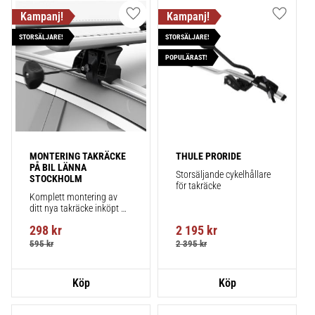
Lägg till i favoriter
Lägg till
STORSÄLJARE!
STORSÄLJARE!
POPULÄRAST!
MONTERING TAKRÄCKE 
THULE PRORIDE
PÅ BIL LÄNNA 
Storsäljande cykelhållare 
STOCKHOLM
för takräcke
Komplett montering av 
ditt nya takräcke inköpt 
från takbox.se inklusive 
298
kr
2 195
kr
montering på din bil.
595
kr
2 395
kr