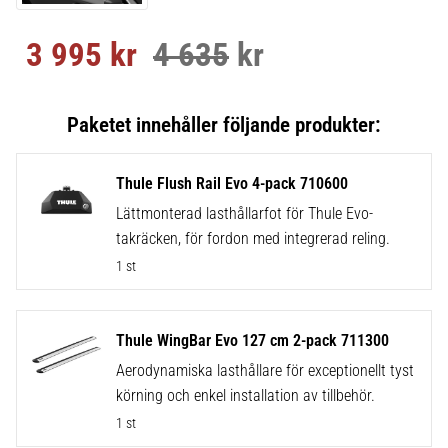
3 995
kr
4 635
kr
Nedsatt pris:
Ordinarie pris:
Thule Flush Rail Evo 4-pack 710600
Lättmonterad lasthållarfot för Thule Evo-
takräcken, för fordon med integrerad reling.
1 st
Thule WingBar Evo 127 cm 2-pack 711300
Aerodynamiska lasthållare för exceptionellt tyst
körning och enkel installation av tillbehör.
1 st