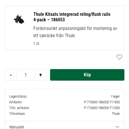
Thule Kitsats integrerad reling/flush rails
4-pack – 186053
Fordonsunikt anpassningskit för montering av
ett takräcke från Thule.
1 st
Lägg t
-
+
Lagerstatus
I lager
Artikelnr
P-710600-186053-711300
Tillv. artikelnr
P-710600-186053-711300
Tillverkare
Thule
Manualer