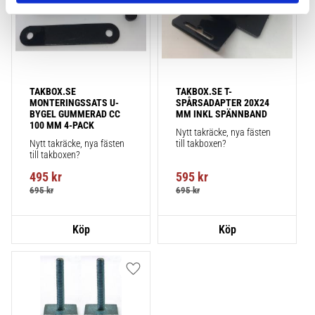
TAKBOX.SE 
TAKBOX.SE T-
MONTERINGSSATS U-
SPÅRSADAPTER 20X24 
BYGEL GUMMERAD CC 
MM INKL SPÄNNBAND
100 MM 4-PACK
Nytt takräcke, nya fästen 
Nytt takräcke, nya fästen 
till takboxen?
till takboxen?
495
kr
595
kr
695
kr
695
kr
Lägg till i favoriter