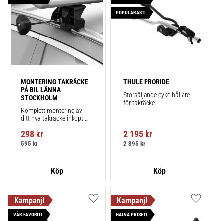
POPULÄRAST!
MONTERING TAKRÄCKE 
THULE PRORIDE
PÅ BIL LÄNNA 
Storsäljande cykelhållare 
STOCKHOLM
för takräcke
Komplett montering av 
ditt nya takräcke inköpt 
från takbox.se inklusive 
298
kr
2 195
kr
montering på din bil.
595
kr
2 395
kr
Lägg till i favoriter
Lägg till
VÅR FAVORIT!
HALVA PRISET!