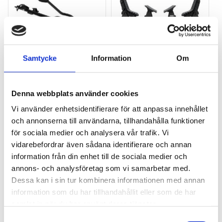
Samtycke
Information
Om
THULE PRORIDE BLACK
THULE DOCKGLIDE
Storsäljande 
Horisontell kajakhållare
Denna webbplats använder cookies
takcykelhållare 
Vi använder enhetsidentifierare för att anpassa innehållet
2 395
kr
1 495
kr
och annonserna till användarna, tillhandahålla funktioner
2 595
kr
3 145
kr
för sociala medier och analysera vår trafik. Vi
vidarebefordrar även sådana identifierare och annan
information från din enhet till de sociala medier och
annons- och analysföretag som vi samarbetar med.
Dessa kan i sin tur kombinera informationen med annan
Lägg till i favoriter
Lägg till
information som du har tillhandahållit eller som de har
POPULÄRAST!
samlat in när du har använt deras tjänster.
S