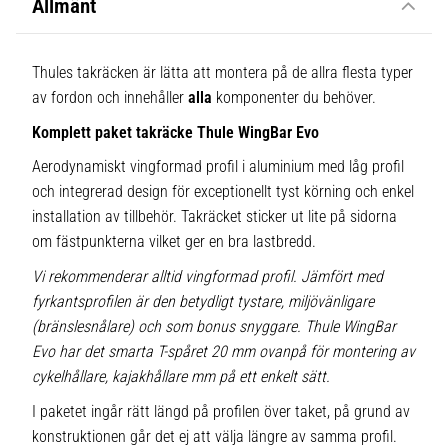
Allmänt
Thules takräcken är lätta att montera på de allra flesta typer
av fordon och innehåller
alla
komponenter du behöver.
Komplett paket takräcke Thule WingBar Evo
Aerodynamiskt vingformad profil i aluminium med låg profil
och integrerad design för exceptionellt tyst körning och enkel
installation av tillbehör. Takräcket sticker ut lite på sidorna
om fästpunkterna vilket ger en bra lastbredd.
Vi rekommenderar alltid vingformad profil. Jämfört med
fyrkantsprofilen är den betydligt tystare, miljövänligare
(bränslesnålare) och som bonus snyggare. Thule WingBar
Evo har det smarta T-spåret 20 mm ovanpå för montering av
cykelhållare, kajakhållare mm på ett enkelt sätt.
I paketet ingår rätt längd på profilen över taket, på grund av
konstruktionen går det ej att välja längre av samma profil.