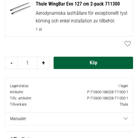
Thule WingBar Evo 127 cm 2-pack 711300
Aerodynamiska lasthållare för exceptionellt tyst
körning och enkel installation av tillbehör.
1 st
Lägg t
-
+
Lagerstatus
I lager
Artikelnr
P-710600-186028-711300-1
Tillv. artikelnr
P-710600-186028-711300-1
Tillverkare
Thule
Manualer