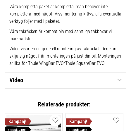
Våra kompletta paket är kompletta, man behöver inte
komplettera med något. Viss montering krävs, alla eventuella
verktyg följer med i paketet.
Våra takräcken är kompatibla med samtliga takboxar vi
marknadsför.
Video visar en en generell montering av takräcket, den kan
skilja sig något från monteringen på just din bil. Monteringen
är lika för Thule WingBar EVO/Thule SquareBar EVO
Video
Relaterade produkter:
Lägg till i favoriter
Lägg till
STORSÄLJARE!
STORSÄLJARE!