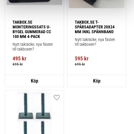
TAKBOX.SE 
TAKBOX.SE T-
MONTERINGSSATS U-
SPÅRSADAPTER 20X24 
BYGEL GUMMERAD CC 
MM INKL SPÄNNBAND
100 MM 4-PACK
Nytt takräcke, nya fästen 
Nytt takräcke, nya fästen 
till takboxen?
till takboxen?
495
kr
595
kr
695
kr
695
kr
Lägg till i favoriter