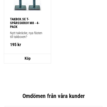
TAKBOX.SE T-
SPÅRSSKRUV M8 - 4-
PACK
Nytt takräcke, nya fästen 
till takboxen?
195
kr