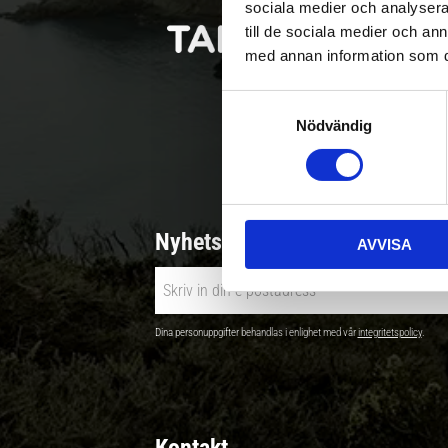
sociala medier och analysera 
till de sociala medier och a
med annan information som du 
S
Nödvändig
a
Betala säkert |
m
t
y
c
Nyhetsbrev - Ta del av nyhete
AVVISA
k
e
s
v
Dina personuppgifter behandlas i enlighet med vår
integritetspolicy
.
a
l