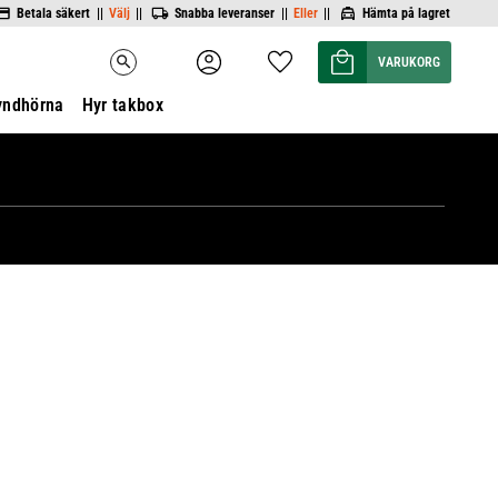
Betala säkert ||
Välj
||
Snabba leveranser ||
Eller
||
Hämta på lagret
Kundvagn
Favoriter
search
yndhörna
Hyr takbox