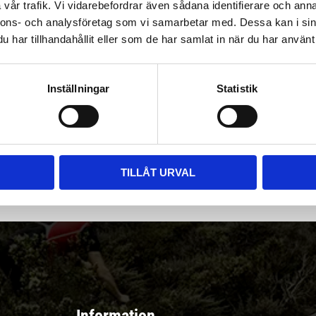
vår trafik. Vi vidarebefordrar även sådana identifierare och anna
nnons- och analysföretag som vi samarbetar med. Dessa kan i sin
har tillhandahållit eller som de har samlat in när du har använt 
Inställningar
Statistik
|
Välj
||
Snabba leveranser ||
Eller
||
Hämta på lagret
r & erbjudanden
TILLÅT URVAL