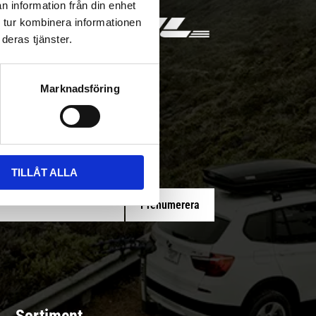
n information från din enhet
 tur kombinera informationen
deras tjänster.
Marknadsföring
 med/utan montering
TILLÅT ALLA
Prenumerera