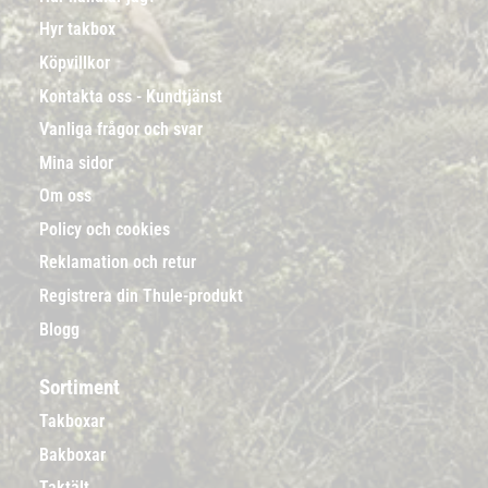
Hyr takbox
Köpvillkor
Kontakta oss - Kundtjänst
Vanliga frågor och svar
Mina sidor
Om oss
Policy och cookies
Reklamation och retur
Registrera din Thule-produkt
Blogg
Sortiment
Takboxar
Bakboxar
Taktält