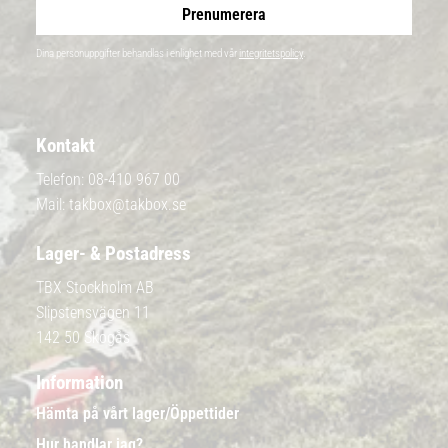
Prenumerera
Dina personuppgifter behandlas i enlighet med vår
integritetspolicy
.
Kontakt
Telefon:
08-410 967 00
Mail:
takbox@takbox.se
Lager- & Postadress
TBX Stockholm AB
Slipstensvägen 11
142 50 Skogås
Information
Hämta på vårt lager/Öppettider
Hur handlar jag?