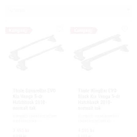
Välj sortering
Lägg till i favoriter
Lägg ti
Thule SquareBar EVO 
Thule WingBar EVO 
Kia Venga 5-dr 
Black Kia Venga 5-dr 
Hatchback 2010- 
Hatchback 2010- 
normalt tak
normalt tak
Komplett takräckessystem 
Komplett aerodynamiskt 
med klassiska 
takräckessystem för 
fyrkantsprofiler i stål. 
exceptionellt tyst körning, 
3 495
kr
4 595
kr
Ytskikt av svart polymer.
enkel installation av 
tillbehör och maximalt 
3 945
kr
5 335
kr