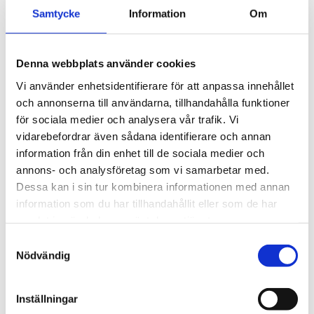
4 895
kr
för exceptionellt tyst 
Samtycke
Information
Om
körning och enkel 
5 690
kr
installation av tillbehör.
Denna webbplats använder cookies
Vi använder enhetsidentifierare för att anpassa innehållet
och annonserna till användarna, tillhandahålla funktioner
för sociala medier och analysera vår trafik. Vi
vidarebefordrar även sådana identifierare och annan
information från din enhet till de sociala medier och
annons- och analysföretag som vi samarbetar med.
Dessa kan i sin tur kombinera informationen med annan
information som du har tillhandahållit eller som de har
samlat in när du har använt deras tjänster.
S
Nödvändig
a
m
t
Inställningar
y