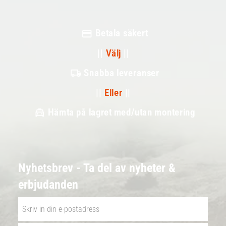
Betala säkert
||
Välj
||
Snabba leveranser
||
Eller
||
Hämta på lagret med/utan montering
Nyhetsbrev - Ta del av nyheter &
erbjudanden