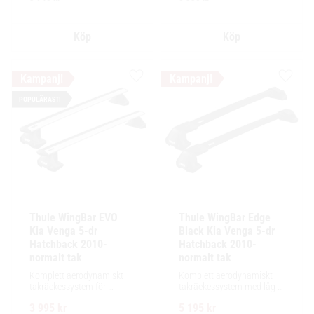
lastutrymme.
Lägg till i favoriter
Lägg ti
POPULÄRAST!
Thule WingBar EVO 
Thule WingBar Edge 
Kia Venga 5-dr 
Black Kia Venga 5-dr 
Hatchback 2010- 
Hatchback 2010- 
normalt tak
normalt tak
Komplett aerodynamiskt 
Komplett aerodynamiskt 
takräckessystem för 
takräckessystem med låg 
exceptionellt tyst körning, 
profil och integrerad design 
3 995
kr
5 195
kr
enkel installation av 
för exceptionellt tyst 