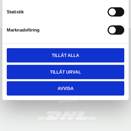
c
k
Statistik
e
s
Marknadsföring
v
a
l
TILLÅT ALLA
TILLÅT URVAL
AVVISA